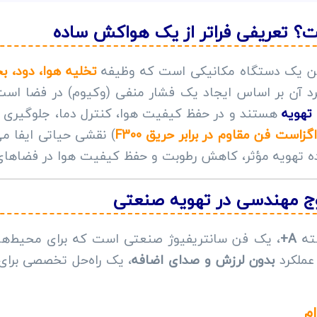
ن یک دستگاه مکانیکی است که وظیفه
تخلیه هوا، دود، ب
ملکرد آن بر اساس ایجاد یک فشار منفی (وکیوم) در فضا است
تهویه
هستند و در حفظ کیفیت هوا، کنترل دما، جلوگیری از
اگزاست فن مقاوم در برابر حریق F300
) نقشی حیاتی ایفا می
کننده تهویه مؤثر، کاهش رطوبت و حفظ کیفیت هوا در فضاها
وج مهندسی در تهویه صنعتی
فته
A+
، یک فن سانتریفیوژ صنعتی است که برای محیط‌هایی ب
 عملکرد
بدون لرزش و صدای اضافه
، یک راه‌حل تخصصی برای