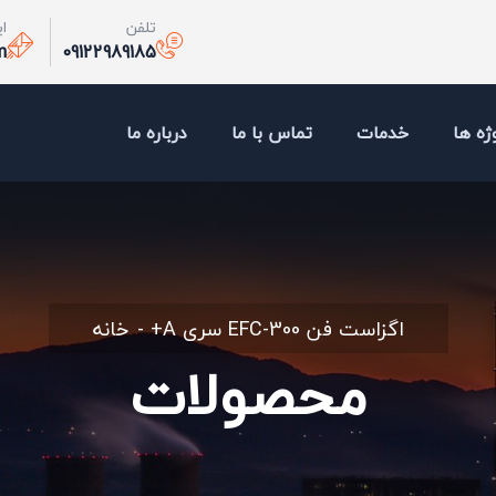
تلفن
ا
m
09122989185
ژه ها
خدمات
تماس با ما
درباره ما
اگزاست فن EFC-300 سری A+
خانه
محصولات