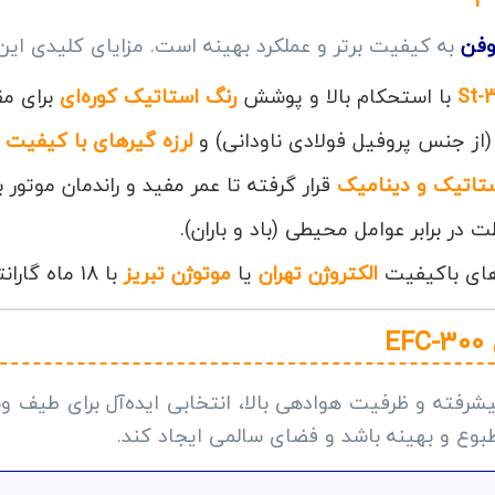
وفن
به کیفیت برتر و عملکرد بهینه است. مزایای کلیدی این 
با استحکام بالا و پوشش
رنگ استاتیک کوره‌ای
برای مق
از جنس پروفیل فولادی ناودانی) و
لرزه گیرهای با کیفیت
ب
ستاتیک و دینامیک
قرار گرفته تا عمر مفید و راندمان موتور ب
ر برابر عوامل محیطی (باد و باران).
های باکیفیت
الکتروژن تهران
یا
موتوژن تبریز
با 18 ماه گارانتی شرکتی.
E
یشرفته و ظرفیت هوادهی بالا، انتخابی ایده‌آل برای طیف
ع و بهینه باشد و فضای سالمی ایجاد کند.