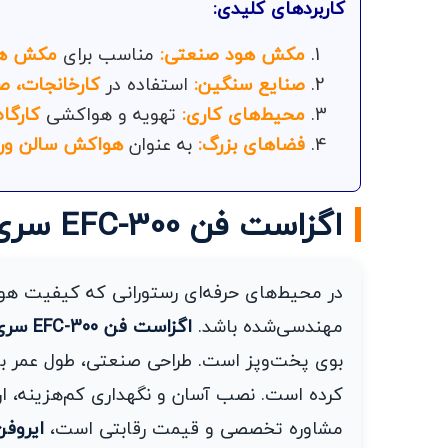
کاربردهای کلیدی:
مکش هود صنعتی:
مناسب برای
مکش هو
صنایع سنگین:
استفاده در
کارخانجات، 
محیط‌های کاری:
تهویه و هواکشی
کارگاه
فضاهای بزرگ:
به عنوان
هواکش سالن ور
اگزاست فن EFC-300 سری A+ برای تهویه رستوران
در محیط‌های حرفه‌ای رستورانی که کیفیت هوا
مهندسی‌شده باشد.
اگزاست فن EFC-300 سری A+
بوی پخت‌وپز است. طراحی صنعتی، طول عمر بالا
کرده است. نصب آسان و نگهداری کم‌هزینه، ار
مشاوره تخصصی و قیمت رقابتی است،
ایروفن