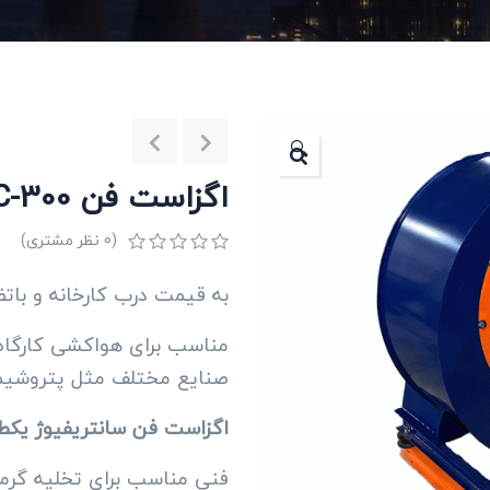
🔍
اگزاست فن EFC-300 سری A+
(
0
نظر مشتری)
0
5
0
به قیمت درب کارخانه و با
از
بر
اساس
مناسب برای هواکشی کارگاه،
رتبه
بندی
صنایع مختلف مثل پتروشی
مشتری
اگزاست فن سانتریفیوژ یکطر
فنی مناسب برای تخلیه گرما 