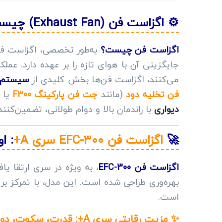
⚙️ اگزاست فن (Exhaust Fan) چیست؟ تعریفی فراتر از یک هواکش ساده
اگزاست فن چیست؟
به‌طور تخصصی، اگزاست ف
جایگزینی آن با هوای تازه را بر عهده دارد. ع
می‌کنند، اگزاست فن‌ها بخش کلیدی از
سیستم 
فن تخلیه دود
(مانند
جت فن پارکینگ F300
یا
دیواری
با راندمان بالا و دوام طولانی، تضمین‌
🚀
اگزاست فن EFC-300 سری A+
: ا
اگزاست فن EFC-300
، به ویژه در سری ارتقا یا
بهره‌وری طراحی شده است. این مدل، با تمرکز بر
است.
✨ مزیت رقابتی سری A+: قدرت، سکوت، دوام