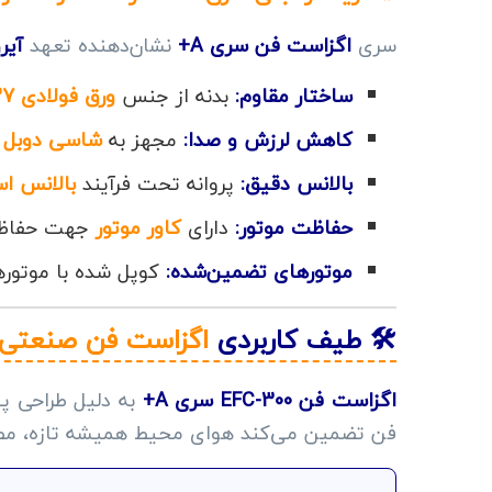
سری
اگزاست فن سری A+
نشان‌دهنده تعهد
آیر
ساختار مقاوم:
بدنه از جنس
ورق فولادی St-37
کاهش لرزش و صدا:
مجهز به
شاسی دوبل
(
بالانس دقیق:
پروانه تحت فرآیند
بالانس ا
حفاظت موتور:
دارای
کاور موتور
جهت حفاظت د
موتورهای تضمین‌شده:
کوپل شده با موتور
🛠️ طیف کاربردی
اگزاست فن صنعتی FC-300
اگزاست فن EFC-300 سری A+
به دلیل طراحی پ
فن تضمین می‌کند هوای محیط همیشه تازه، مطبو