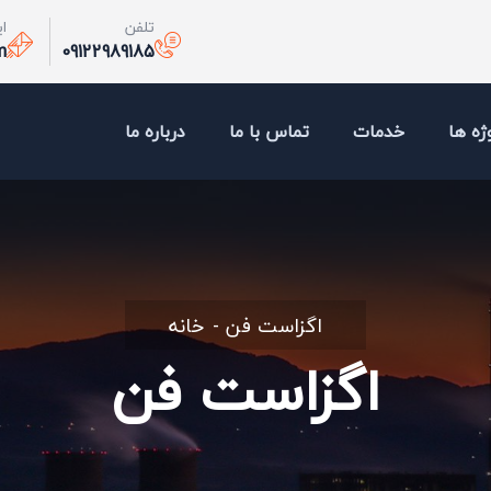
تلفن
ا
m
09122989185
ژه ها
خدمات
تماس با ما
درباره ما
اگزاست فن
خانه
اگزاست فن