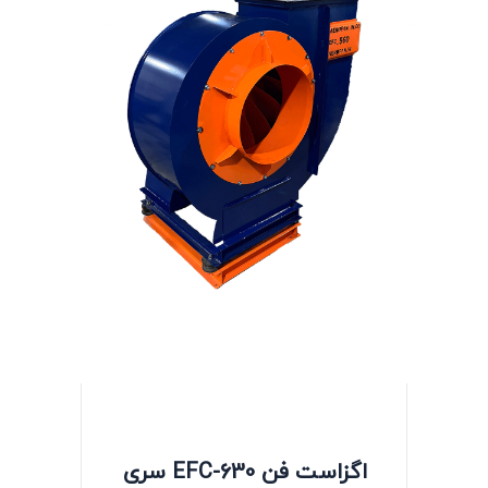
اگزاست فن EFC-630 سری