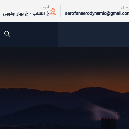
یمیل
آدرس
aerofanaerodynamic@gmail.co
خ انقلاب - خ بهار جنوبی