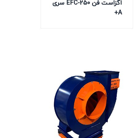
اگزاست فن EFC-250 سری
A+