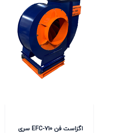
اگزاست فن EFC-710 سری