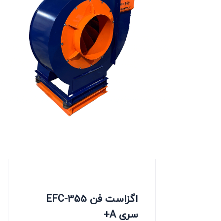
اگزاست فن EFC-355
سری A+