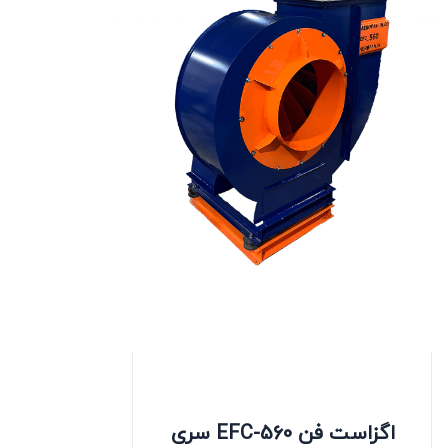
اگزاست فن EFC-560 سری