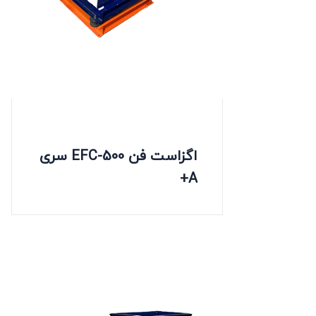
اگزاست فن EFC-500 سری
A+