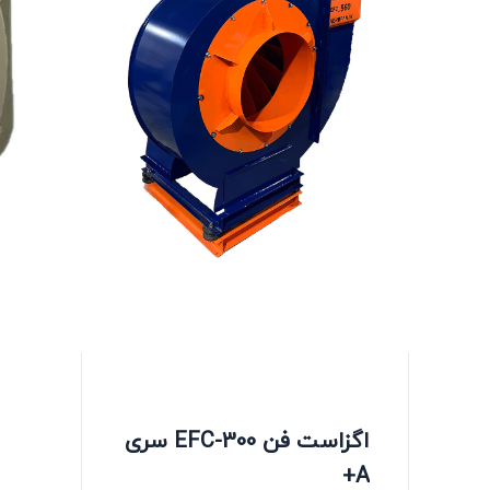
اگزاست فن EFC-300 سری
A+