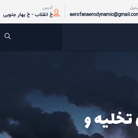
یمیل
آدرس
aerofanaerodynamic@gmail.co
خ انقلاب - خ بهار جنوبی