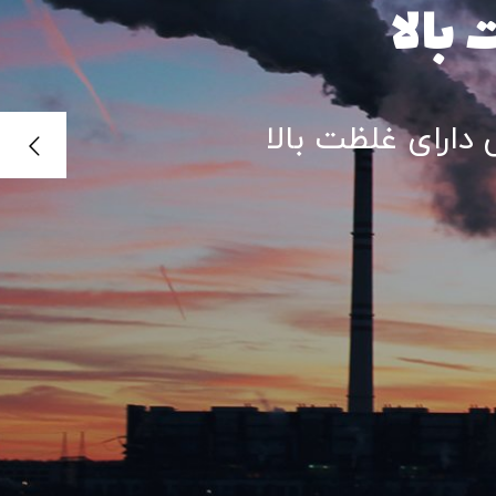
 تهویه
عتی