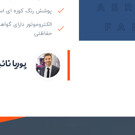
طرفه
پوشش رنگ کوره ای اس
الکتروموتور دارای گواه
حفاظتی
پوریا نائ