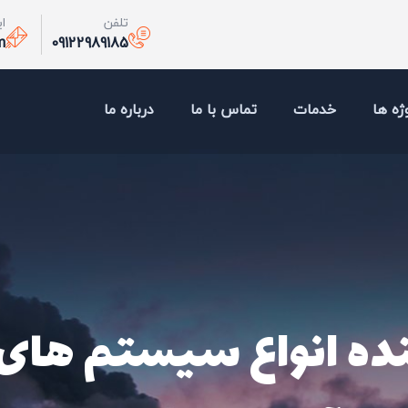
تلفن
ا
m
09122989185
ژه ها
خدمات
تماس با ما
درباره ما
آیروفن