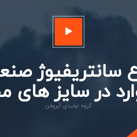
اع سانتریفیوژ صنعت
ارد در سایز های 
گروه تولیدی آیروفن