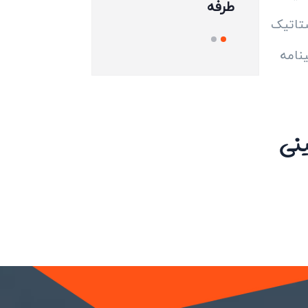
طرفه
تاتیک
ینامه
ینی