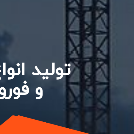
تولید انو
و فورو