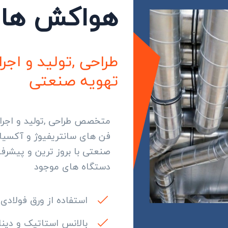
هواکش های
طراحی ,تولید و اج
تهویه صنعتی
متخصص طراحی ,تولید و اجرای
فن های سانتریفیوژ و آکسیا
صنعتی با بروز ترین و پیشرف
دستگاه های موجود
تولید انواع فن های
تولید انواع اگزا
استفاده از ورق فولادی
هوای تازه فوروارد
فن های سانتریفی
یکطرفه و دوطرفه
بکوارد یکطرفه و د
بالانس استاتیک و دین