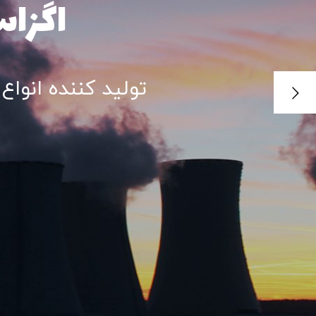
طراحی و 
آشپز