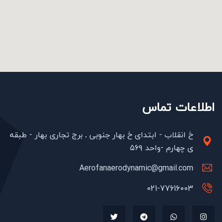
اطلاعات تماس
خ انقلاب - ابتدای خ بهار جنوبی ـ برج تجاری بهار - طبقه
ی چهارم -واحد ۵۶۹
Aerofanaerodynamic@gmail.com
021-77616003