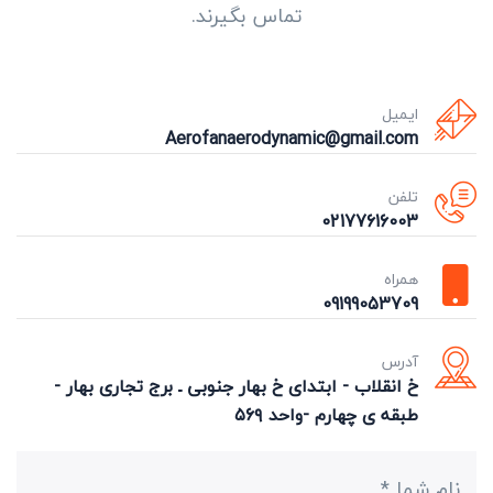
تماس بگیرند.
ایمیل
Aerofanaerodynamic@gmail.com
تلفن
02177616003
همراه
09199053709
آدرس
خ انقلاب - ابتدای خ بهار جنوبی ـ برج تجاری بهار -
طبقه ی چهارم -واحد ۵۶۹