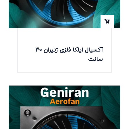
آکسیال ایلکا فلزی ژنیران 30
سانت