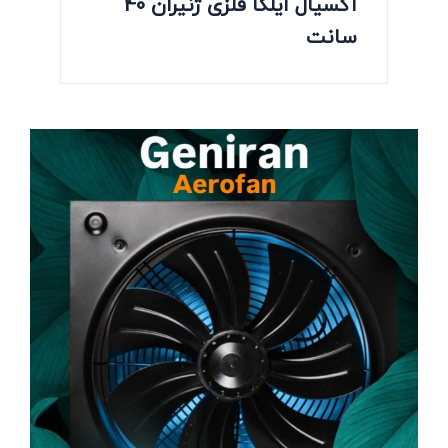
آکسیال ایلکا فلزی ژنیران 40
سانت