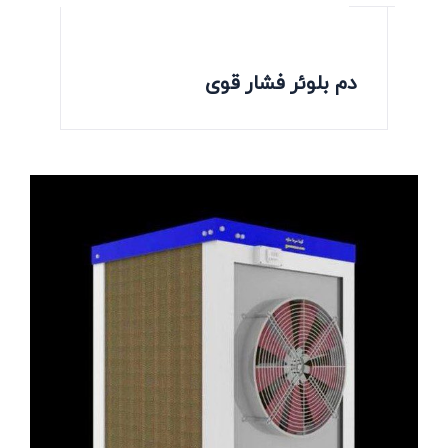
دم بلوئر فشار قوی