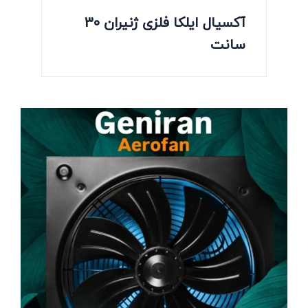
آکسیال ایلکا فلزی ژنیران 30
سانت