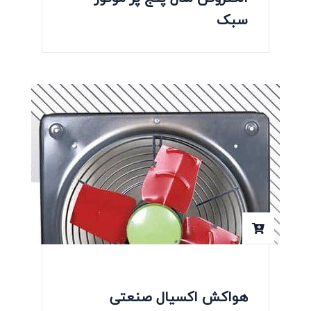
سبک
هواکش اکسیال صنعتی