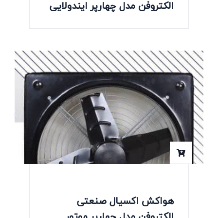
الکتروفن مدل چهارپر ایندولایی
هواکش اکسیال صنعتی
الکتروفن مدل چهارپر موتور