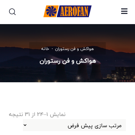
هواکش و فن رستوران
خانه
هواکش و فن رستوران
نمایش 1–24 از 31 نتیجه