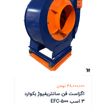
48,000,000
تومان
اگزاست فن سانتریفیوژ بکوارد
3 اسب EFC-500