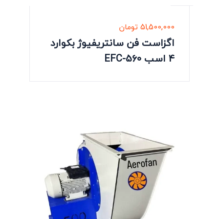
51,500,000
تومان
اگزاست فن سانتریفیوژ بکوارد
4 اسب EFC-560