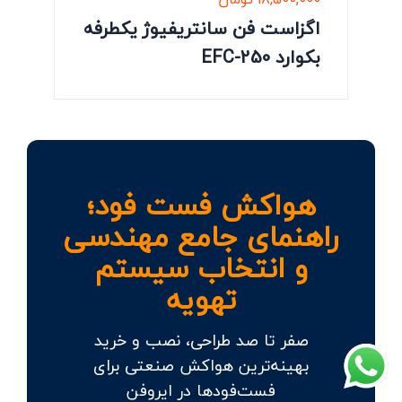
اگزاست فن سانتریفیوژ یکطرفه
بکوارد EFC-250
هواکش فست فود؛
راهنمای جامع مهندسی
و انتخاب سیستم
تهویه
صفر تا صد طراحی، نصب و خرید
بهینه‌ترین هواکش صنعتی برای
فست‌فودها در ایروفن