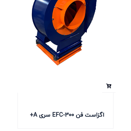
اگزاست فن EFC-300 سری A+