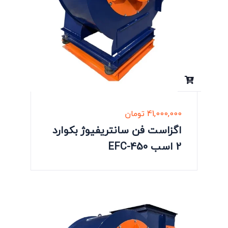
41,000,000
تومان
اگزاست فن سانتریفیوژ بکوارد
2 اسب EFC-450