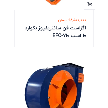
98,500,000
تومان
اگزاست فن سانتریفیوژ بکوارد
10 اسب EFC-710