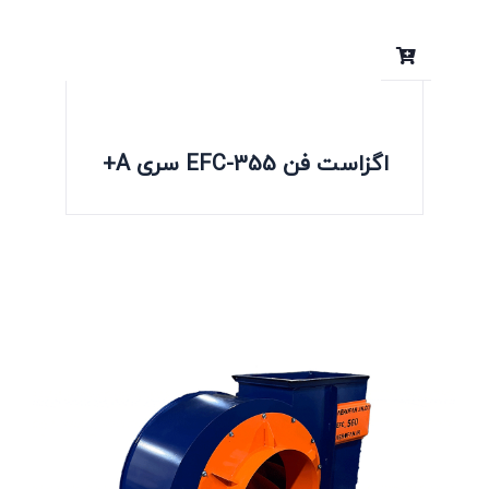
اگزاست فن EFC-355 سری A+