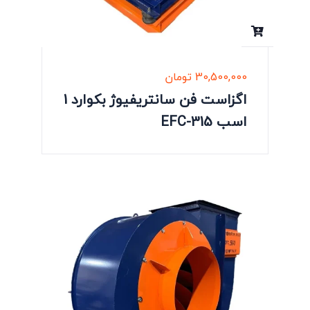
30,500,000
تومان
اگزاست فن سانتریفیوژ بکوارد 1
اسب EFC-315