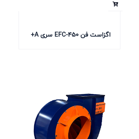
اگزاست فن EFC-450 سری A+