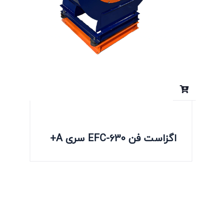
اگزاست فن EFC-630 سری A+