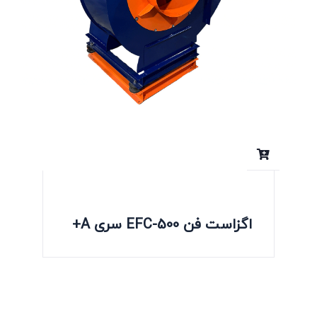
اگزاست فن EFC-500 سری A+