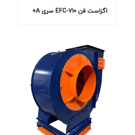
اگزاست فن EFC-710 سری A+