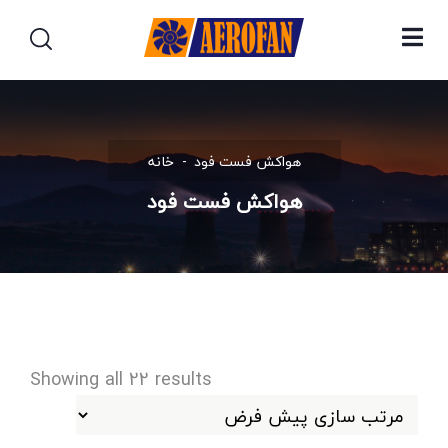
هواکش فست فود
خانه
هواکش فست فود
Showing all 22 results