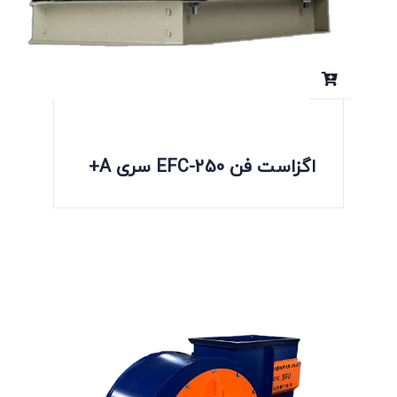
اگزاست فن EFC-250 سری A+