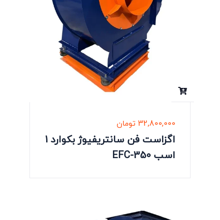
32,800,000
تومان
اگزاست فن سانتریفیوژ بکوارد 1
اسب EFC-350