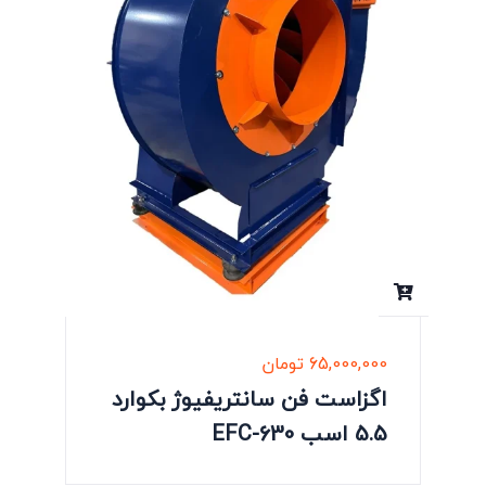
65,000,000
تومان
اگزاست فن سانتریفیوژ بکوارد
5.5 اسب EFC-630