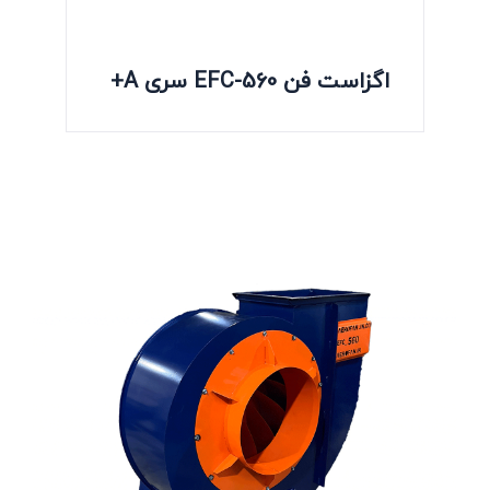
اگزاست فن EFC-560 سری A+