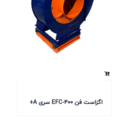
اگزاست فن EFC-400 سری A+