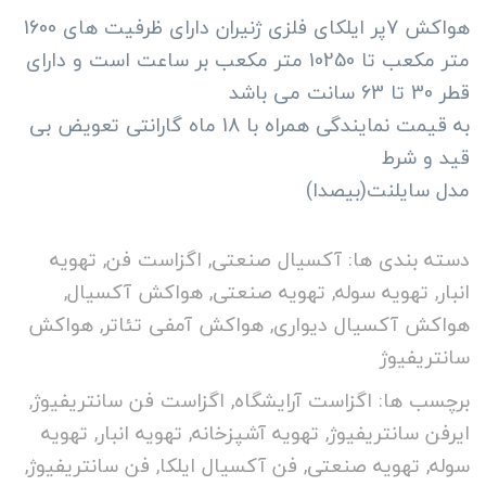
هواکش 7پر ایلکای فلزی ژنیران دارای ظرفیت های 1600
از
بر
متر مکعب تا 10250 متر مکعب بر ساعت است و دارای
اساس
رتبه
قطر 30 تا 63 سانت می باشد
بندی
به قیمت نمایندگی همراه با 18 ماه گارانتی تعویض بی
مشتری
قید و شرط
مدل سایلنت(بیصدا)
دسته بندی ها:
آکسیال صنعتی
,
اگزاست فن
,
تهویه
انبار
,
تهویه سوله
,
تهویه صنعتی
,
هواکش آکسیال
,
هواکش آکسیال دیواری
,
هواکش آمفی تئاتر
,
هواکش
سانتریفیوژ
برچسب ها:
اگزاست آرایشگاه
,
اگزاست فن سانتریفیوژ
,
ایرفن سانتریفیوژ
,
تهویه آشپزخانه
,
تهویه انبار
,
تهویه
سوله
,
تهویه صنعتی
,
فن آکسیال ایلکا
,
فن سانتریفیوژ
,