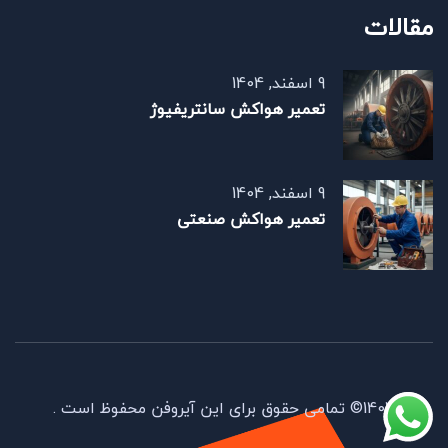
مقالات
9 اسفند, 1404
تعمیر هواکش سانتریفیوژ
9 اسفند, 1404
تعمیر هواکش صنعتی
1403© تمامی حقوق برای این آیروفن محفوظ است .