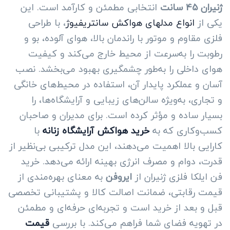
ژنیران 45 سانت
انتخابی مطمئن و کارآمد است. این
یکی از
انواع مدلهای هواکش سانتریفیوژ
، با طراحی
فلزی مقاوم و موتور با راندمان بالا، هوای آلوده، بو و
رطوبت را به‌سرعت از محیط خارج می‌کند و کیفیت
هوای داخلی را به‌طور چشمگیری بهبود می‌بخشد. نصب
آسان و عملکرد پایدار آن، استفاده در محیط‌های خانگی
و تجاری، به‌ویژه سالن‌های زیبایی و آرایشگاه‌ها، را
بسیار ساده و مؤثر کرده است. برای مدیران و صاحبان
کسب‌وکاری که به
خرید هواکش آرایشگاه زنانه
با
کارایی بالا اهمیت می‌دهند، این مدل ترکیبی بی‌نظیر از
قدرت، دوام و مصرف انرژی بهینه ارائه می‌دهد. خرید
فن ایلکا فلزی ژنیران از
ایروفن
به معنای بهره‌مندی از
قیمت رقابتی، ضمانت اصالت کالا و پشتیبانی تخصصی
قبل و بعد از خرید است و تجربه‌ای حرفه‌ای و مطمئن
در تهویه فضای شما فراهم می‌کند. با بررسی
قیمت