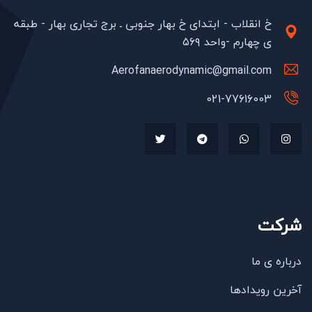
خ انقلاب - ابتدای خ بهار جنوبی ـ برج تجاری بهار - طبقه
ی چهارم -واحد ۵۶۹
Aerofanaerodynamic@gmail.com
021-77616003
شرکت
درباره ی ما
آخرین رویدادها