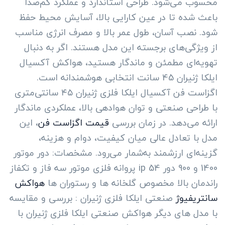
محسوب می‌شود. طراحی استاندارد و عملکرد کم‌صدا
باعث شده تا در عین کارایی بالا، آسایش محیط حفظ
شود. نصب آسان، طول عمر بالا و مصرف انرژی مناسب
از ویژگی‌های برجسته این مدل هستند. اگر به دنبال
تهویه‌ای مطمئن و ماندگار هستید، هواکش آکسیال
ایلکا ژنیران 45 سانت انتخابی هوشمندانه است.
اگزاست فن آکسیال ایلکا فلزی ژنیران ۴۵ سانتی‌متری
با طراحی صنعتی و توان هوادهی بالا، عملکردی ماندگار
ارائه می‌دهد. در زمان بررسی
قیمت اگزاست فن
، این
مدل با تعادل عالی میان کیفیت، دوام و هزینه،
گزینه‌ای ارزشمند به‌شمار می‌رود. مشخصات: دور موتور
1400 و 900 دور ip 54 پروانه فلزی موتور سه فاز و تکفاز
راندمان بالا مخصوص گلخانه ها و رستوران ها
هواکش
سانتریفیوژ
صنعتی ایلکا فلزی ژنیران : بررسی و مقایسه
با مدل های دیگر هواکش صنعتی ایلکا فلزی ژنیران با