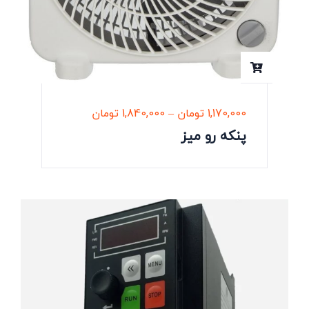
1,170,000
تومان
–
1,840,000
تومان
پنکه رو میز