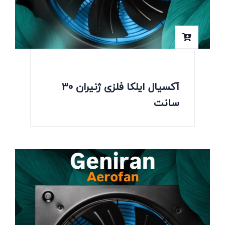
آکسیال ایلکا فلزی ژنیران 30
سانت