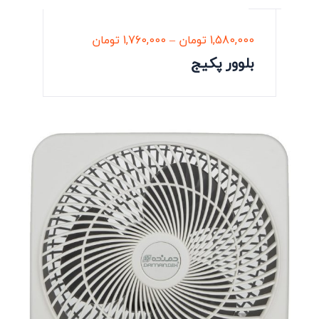
1,580,000
تومان
–
1,760,000
تومان
بلوور پکیج