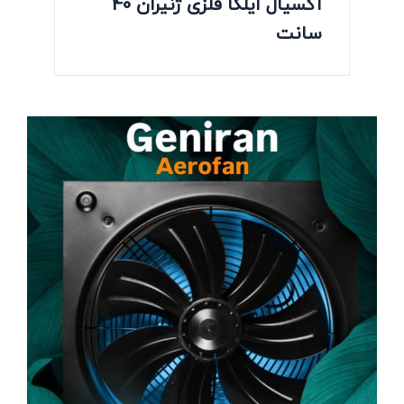
آکسیال ایلکا فلزی ژنیران 40
سانت