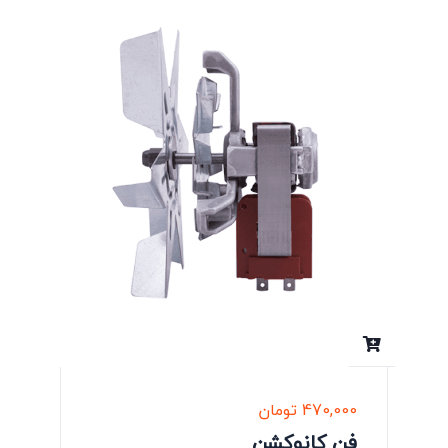
470,000
تومان
فن کانوکشن