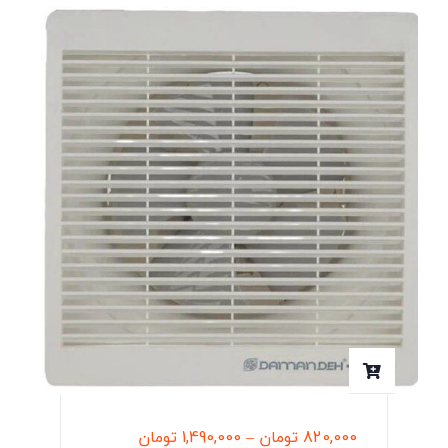
820,000
تومان
–
1,490,000
تومان