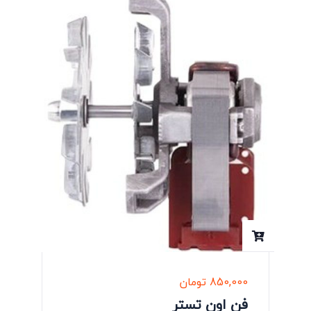
850,000
تومان
فن اون تستر