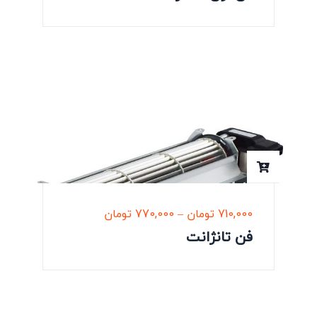
710,000
تومان
–
770,000
تومان
فن تانژانت