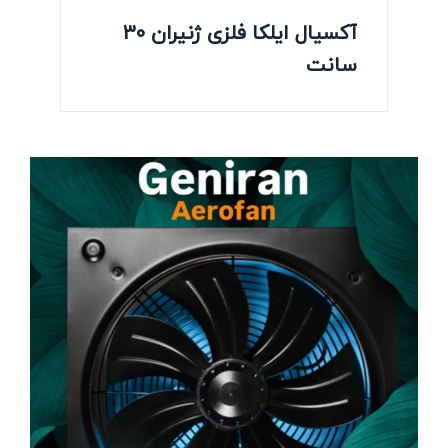
آکسیال ایلکا فلزی ژنیران 30
سانت