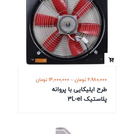
2,980,000
تومان
–
14,000,000
تومان
طرح ایلیکایی با پروانه
پلاستیک 3L-eI