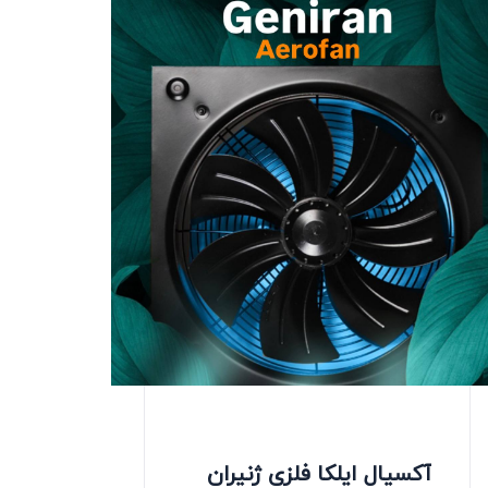
آکسیال ایلکا فلزی ژنیران