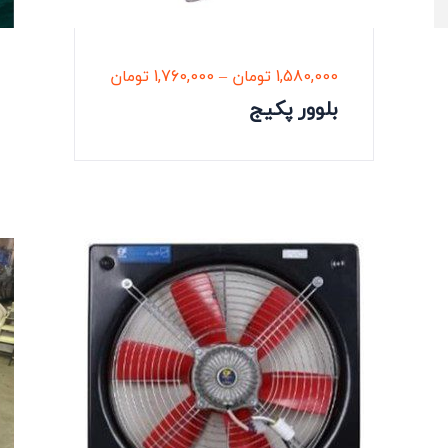
1,580,000
تومان
–
1,760,000
تومان
بلوور پکیج