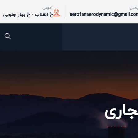
یمیل
آدرس
aerofanaerodynamic@gmail.co
خ انقلاب - خ بهار جنوبی
اری