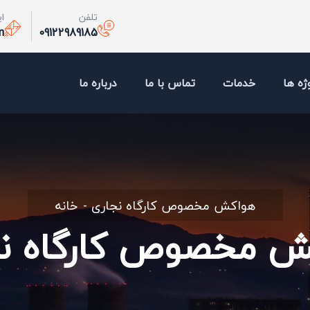
تلفن
ا
m
09122989185
ژه ها
خدمات
تماس با ما
درباره ما
هواکش مخصوص کارگاه نجاری
خانه
ش مخصوص کارگاه نج