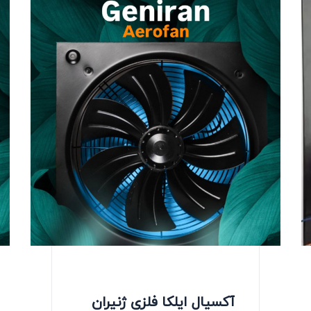
آکسیال ایلکا فلزی ژنیران