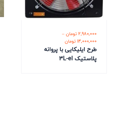
2,980,000
تومان
–
14,000,000
تومان
طرح ایلیکایی با پروانه
پلاستیک 3L-eI