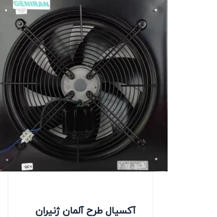
آکسیال طرح آلمان ژنیران