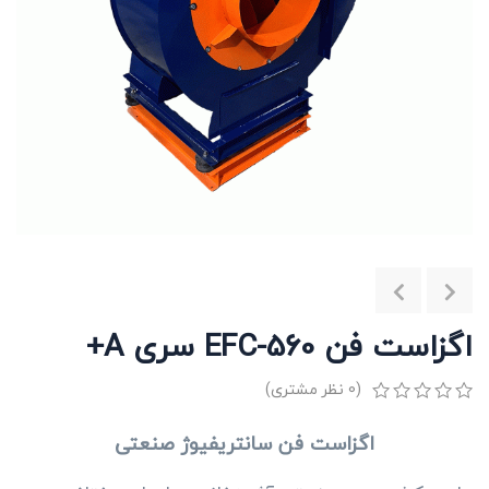
اگزاست فن EFC-560 سری A+
(
0
نظر مشتری)
0
5
0
اگزاست فن سانتریفیوژ صنعتی
از
بر
اساس