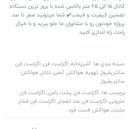
کانال 15 الی 25 متر بالانس شده با بروز ترین دستگاه.
تضمین کیفیت و قیمت✔️ شما میتونید صفر تا صد
پروژه خودتون رو با مشاوران ما جلو ببرید و با خیال
راحت راه اندازی کنید.
دسته بندی ها:
آشپزخانه
,
اگزاست فن
,
اگزاست فن
سانتریفیوژ
,
تهویه
,
هواکش آمفی تئاتر
,
هواکش
سانتریفیوژ
برچسب ها:
اگزاست فن پشت بامی
,
اگزاست فن
حلزونی
,
اگزاست فن ضد انفجار
,
اگزاست فن فشار
مثبت
,
هواکش فست فود