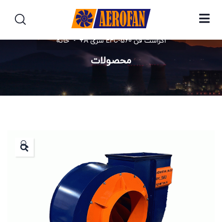
اگزاست فن EFC-560 سری A+
خانه
محصولات
🔍