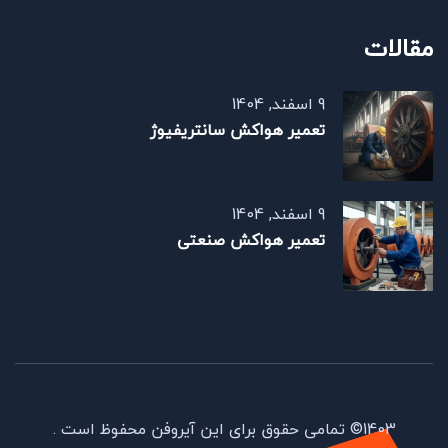
مقالات
9 اسفند, 1404
تعمیر هواکش سانتریفیوژ
9 اسفند, 1404
تعمیر هواکش صنعتی
1403© تمامی حقوق برای این آیروفن محفوظ است .