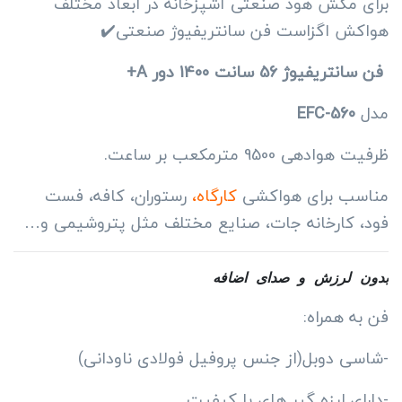
برای مکش هود صنعتی آشپزخانه در ابعاد مختلف
رتبه
بندی
هواکش اگزاست فن سانتریفیوژ صنعتی✔️
مشتری
فن سانتریفیوژ 56 سانت 1400 دور A+
مدل
EFC-560
ظرفیت هوادهی 9500 مترمکعب بر ساعت.
مناسب برای هواکشی
کارگاه،
رستوران، کافه، فست
فود، کارخانه جات، صنایع مختلف مثل پتروشیمی و…
بدون لرزش و صدای اضافه 
فن به همراه:
-شاسی دوبل(از جنس پروفیل فولادی ناودانی)
-دارای لرزه گیر های با کیفیت