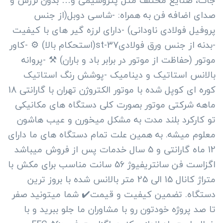
جات، صنایع مختلف مثل پتروشیمی و… بدون لرزش و
صدای اضافه فن به همراه: -شاسی دوبل(از جنس
پروفیل فولادی ناودانی) -دارای لرزه گیر های با کیفیت
-بدنه از جنس ورق فولادیst-37(استحکام بالا) ⚙️ -کاور
موتور (حفاظت از موتور در برابر باد و باران) ⚒️ -پروانه
بالانس استاتیک و دینامیک -پوشش رنگ استاتیک
کوره ای کوپل شده با موتور الکتروژن تهران با گارانتی 18
ماهه شرکتی موتور بصورت کلی دستگاه های مکانیکی
تو کارکرد بلند مدت به مشکل میخورن و عیب هاشون
معلوم میشه. به همین علت تمام دستگاه های ما دارای
12 ماه گارانتی و 5 سال خدمات پس از فروش میباشد
اگزاست فن سانتریفیوژ 56 سانت مناسب برای مکش با
متراژ کانال 15 الی 25 متر بالانس شده با بروز ترین
دستگاه. تضمین کیفیت و قیمت✔️ شما میتونید صفر
تا صد پروژه خودتون رو با مشاوران ما جلو ببرید و با