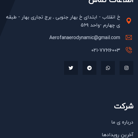
48,000,000
تومان
خ انقلاب - ابتدای خ بهار جنوبی ـ برج تجاری بهار - طبقه
اگزاست فن سانتریفیوژ بکوارد 3 اسب
ی چهارم -واحد ۵۶۹
EFC-500
Aerofanaerodynamic@gmail.com
021-77616003
شرکت
درباره ی ما
آخرین رویدادها