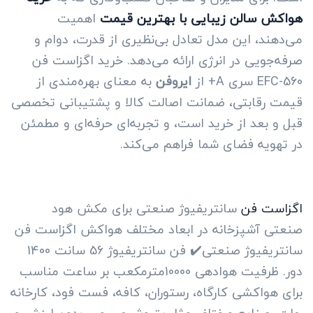
هواکش سالن زیبایی با بهترین قیمت
اهمیت
می‌دهند، این مدل تعادل بی‌نظیری از قدرت، دوام و
صرفه‌جویی در انرژی ارائه می‌دهد. خرید اگزاست فن
EFC-560 سری A+ از
ایروفن
به معنای بهره‌مندی از
قیمت رقابتی، ضمانت اصالت کالا و پشتیبانی تخصصی
قبل و بعد از خرید است، و تجربه‌ای حرفه‌ای و مطمئن
در تهویه فضای شما فراهم می‌کند.
اگزاست فن
سانتریفیوژ صنعتی برای مکش هود
صنعتی آشپزخانه در ابعاد مختلف هواکش اگزاست فن
سانتریفیوژ صنعتی✔️ فن سانتریفیوژ 56 سانت 1400
دور. ظرفیت هوادهی 10000مترمکعب بر ساعت مناسب
برای هواکشی کارگاه، رستوران، کافه، فست فود، کارخانه