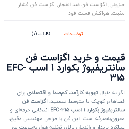
حلزونی
,
اگزاست فن ضد انفجار
,
اگزاست فن فشار
مثبت
,
هواکش فست فود
توضیحات
نظرات (0)
قیمت و خرید اگزاست فن
سانتریفیوژ بکوارد 1 اسب EFC-
315
اگر به دنبال
تهویه کارآمد، کم‌صدا و اقتصادی
برای
فضاهای کوچک تا متوسط هستید،
اگزاست فن
سانتریفیوژ بکوارد 1 اسب EFC-315
انتخابی حرفه‌ای و
مقرون‌به‌صرفه است. این فن با طراحی مهندسی دقیق،
عملکرد پایدار و راندمان بالای تخلیه هوا، به‌سرعت بو،