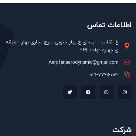
اطلاعات تماس
خ انقلاب - ابتدای خ بهار جنوبی ـ برج تجاری بهار - طبقه
ی چهارم -واحد ۵۶۹
Aerofanaerodynamic@gmail.com
021-77616003
شرکت