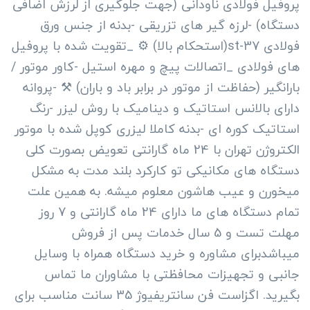
پروفیل فولادی ناودانی (جهت جلوگیری از لرزش اضافی
دستگاه) -لرزه گیر های تزریقی -بدنه از جنس ورق
فولادی st-37(استحکام بالا) ⚙️ _تقویت شده با پروفیل
های فولادی _اتصالات پیچ و مهره استیل -کاور موتور /
بارانگیر (حفاظت از موتور در برابر باد و باران) ⚒️ -پروانه
دارای بالانس استاتیک و دینامیک با روش لیزر -رنگ
استاتیک کوره ای -بدنه کاملا لیزری کوپل شده با موتور
الکتروژن تهران با 24 ماه گارانتی تعویض بصورت کلی
دستگاه های مکانیکی تو کارکرد بلند مدت به مشکل
میخورن و عیب هاشون معلوم میشه. به همین علت
تمام دستگاه های ما دارای 24 ماه گارانتی و 7 روز
مهلت تست و 5 سال خدمات پس از فروش
میباشدبرای مشاوره و خرید دستگاه همراه با وسایل
جانبی و تجهیزات محافظتی با مشاوران ما تماس
بگیرید. اگزاست فن سانتریفیوژ 35 سانت مناسب برای