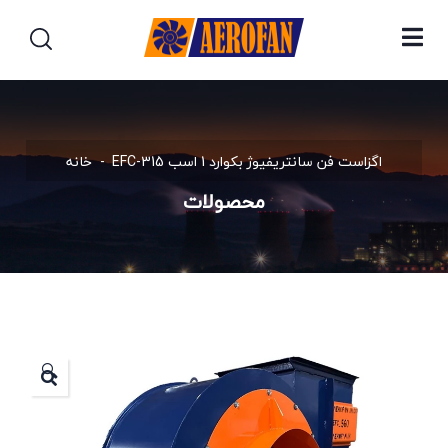
اگزاست فن سانتریفیوژ بکوارد 1 اسب EFC-315
خانه
محصولات
🔍