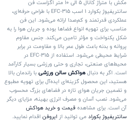
مکش با متراژ کانال 5 الی 10 متر اگزاست فن
سانتریفیوژ بکوارد 1 اسب EFC-315 با طراحی حرفه‌ای،
عملکردی قدرتمند و کم‌صدا ارائه می‌شود. این فن
مناسب برای تهویه انواع فضاها بوده و جریان هوا را به
شکل یکنواخت و مؤثر تامین می‌کند. جنس مقاوم
پروانه و بدنه باعث طول عمر بالا و مقاومت در برابر
شرایط محیطی می‌شود. استفاده از EFC-315 در
محیط‌های صنعتی، تجاری و حتی ورزشی بسیار کارآمد
است. اگر به دنبال
هواکش سالن ورزشی
با راندمان بالا
هستید، این محصول گزینه‌ای ایده‌آل برای تهویه مطبوع
و تضمین جریان هوای تازه در فضاهای بزرگ محسوب
می‌شود. نصب آسان و مصرف انرژی بهینه، مزایای دیگر
آن است. برای مشاهده
قیمت و خرید هواکش
سانتریفیوژ بکوراد
می توانید از
ایروفن
اقدام نمایید.