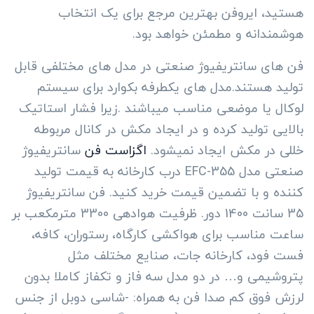
هستید، ایروفن بهترین مرجع برای یک انتخاب
هوشمندانه و مطمئن خواهد بود.
فن های سانتریفیوژ صنعتی در مدل های مختلفی قابل
تولید هستند.مدل های یکطرفه بکوارد برای سیستم
لوکال یا موضعی مناسب میباشند .زیرا فشار استاتیک
بالایی تولید کرده و در ایجاد مکش در کانال مربوطه
خللی در مکش ایجاد نمیشود.
اگزاست فن
سانتریفیوژ
صنعتی مدل EFC-355 درب کارخانه به قیمت تولید
کننده و با تضمین قیمت خرید کنید. فن سانتریفیوژ
35 سانت 1400 دور. ظرفیت هوادهی 3300 مترمکعب بر
ساعت مناسب برای هواکشی کارگاه، رستوران، کافه،
فست فود، کارخانه جات، صنایع مختلف مثل
پتروشیمی و… در دو مدل سه فاز و تکفاز کاملا بدون
لرزش فوق کم صدا فن به همراه: -شاسی دوبل از جنس