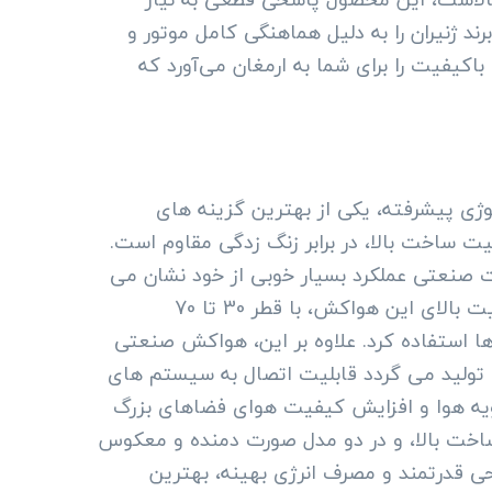
رند ژنیران را به دلیل هماهنگی کامل موتور و
باکیفیت را برای شما به ارمغان می‌آورد که
لوژی پیشرفته، یکی از بهترین گزینه های
 تجاری است. این مدل با پره های فلزی الکترواستاتیک، 7 پره و با کیفیت ساخت بالا، در برابر زنگ زدگی مقاوم است.
کاری بالای 55 درجه سانتیگراد، در شرایط سخت صنعتی عملکرد بسیار خوبی از خود نشان می
دهد. همچنین، با در حفاظت آی پی 55، این هواکش قابلیت کارکرد در شرایط سخت را داراست. با وجود ظرفیت بالای این هواکش، با قطر 30 تا 70
ها استفاده کرد. علاوه بر این، هواکش صنعتی
ا فلزی ژنیران با قابلیت های متعددی همچون فعالیت به صورت دمنده (Forward) و معکوس (Reverse)، تولید می گردد قابلیت اتصال به سیستم های
ویه هوا و افزایش کیفیت هوای فضاهای بزرگ
ساخت بالا، و در دو مدل صورت دمنده و معکوس
حی قدرتمند و مصرف انرژی بهینه، بهترین