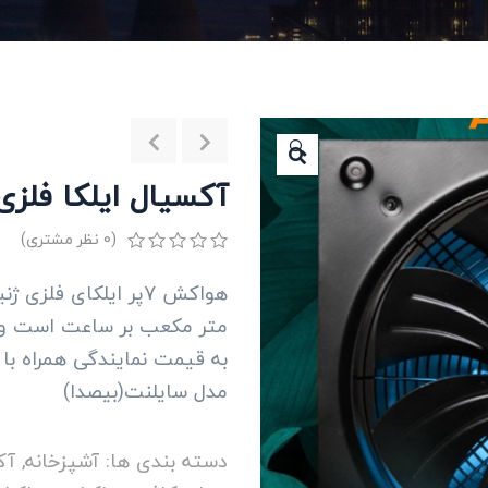
🔍
آکسیال ایلکا فلزی ژنیرا
(
0
نظر مشتری)
0
5
0
از
بر
متر مکعب بر ساعت است و دارای قطر 30 تا 
اساس
رتبه
به قیمت نمایندگی همراه با 18 ماه گارانتی تعویض بی قید و شرط
بندی
مدل سایلنت(بیصدا)
مشتری
دسته بندی ها:
آشپزخانه
,
آک