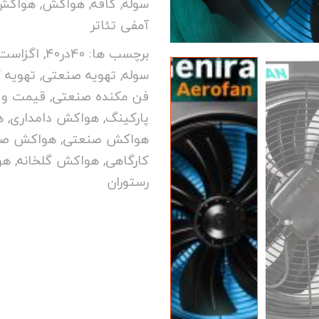
سوله
,
کافه
,
هواکش
,
هواکش
آمفی تئاتر
برچسب ها:
40در40
,
اگزاست 
سوله
,
تهویه صنعتی
,
تهویه ک
فن مکنده صنعتی
,
قیمت و 
پارکینگ
,
هواکش دامداری
,
ه
هواکش صنعتی
,
هواکش صنع
کارگاهی
,
هواکش گلخانه
,
هو
رستوران