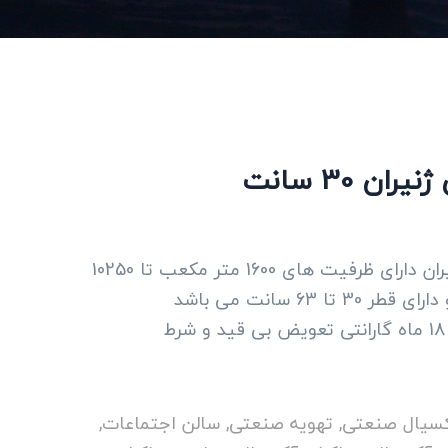
ن 30 سانت
هواکش 7پر ایلکای فلزی ژنیران دارای ظرفیت های 1600 متر مکعب تا 10250
63 سانت می باشد
سیال صنعتی
,
تهویه صنعتی
,
سالن اجتماعات
,