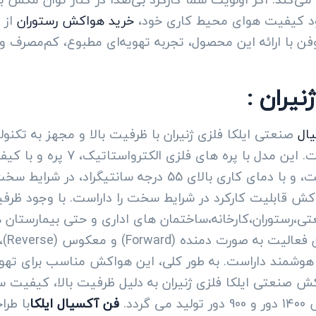
ود کیفیت هوای محیط کاری خود،
خرید هواکش رستوران
از ب
فن با ارائه این محصول، تجربه تهویه‌ای مطبوع، کم‌مصرف و 
یران :
ال
صنعتی ایلکا فلزی ژنیران با ظرفیت بالا و مجهز به تکنو
هواکش برای فضاهای بزرگ صنعتی و
موتور این هواکش در دو نوع تکفاز و سه فاز است، و با دمای 
تی،رستوران،کارخانه،ساختمان های اداری و حتی بیمارستان 
ایلک
 هوشمند داراست. به طور کلی، این هواکش مناسب برای ته
ش صنعتی ایلکا فلزی ژنیران به دلیل ظرفیت بالا، کیفیت 
دد.
فن آکسیال ایلکا
با طرا