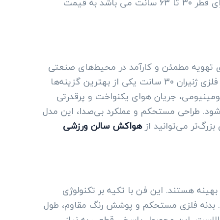
هواکش 7پر ایلکای فلزی ژنیران دارای ظرفیت های 1600 متر مکعب تا 10250 متر مکعب بر ساعت است و دارای قطر 30 تا 63 سانت می باشد به قیمت
ن انتخاب برای تهویه مطمئن و کارآمد در محیط‌های صنعتی
و تجاری است.پروانه فلزی موتور سه فاز و تکفاز راندمان بالا مخصوص گلخانه ها و رستوران ها آکسیال ایلکا فلزی ژنیران 30 سانت یکی از بهترین گزینه‌ها
 آلومینیومی، جریان هوای یکنواخت و پرقدرتی
ود. طراحی مستحکم و عملکرد بی‌صدا، این مدل
بزرگ‌تر می‌توانید از
هواکش سالن ورزشی
در ابعادی بهینه هستند. این فن با تکیه بر تکنولوژی
ست. بدنه فلزی مستحکم و پوشش رنگ مقاوم، طول
 بالاست، این محصول پاسخی قطعی به نیاز