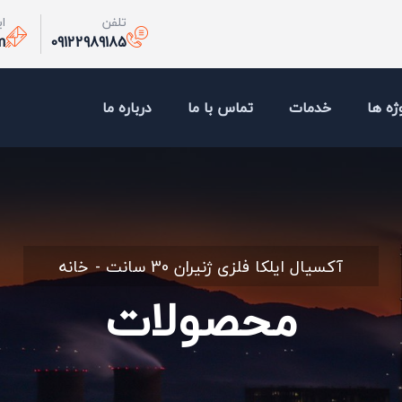
تلفن
ا
m
09122989185
ژه ها
خدمات
تماس با ما
درباره ما
آکسیال ایلکا فلزی ژنیران 30 سانت
خانه
محصولات