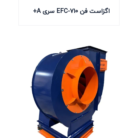
اگزاست فن EFC-710 سری A+