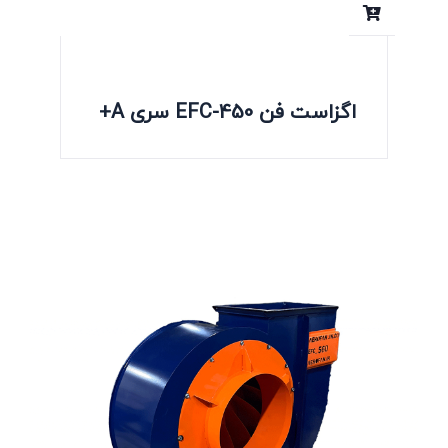
اگزاست فن EFC-450 سری A+