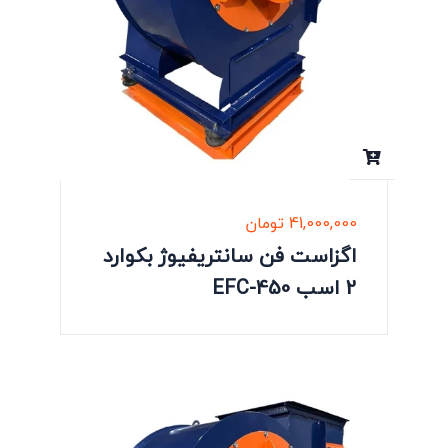
41,000,000
تومان
اگزاست فن سانتریفیوژ بکوارد
2 اسب EFC-450