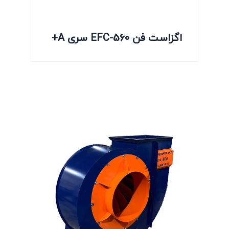
اگزاست فن EFC-560 سری A+