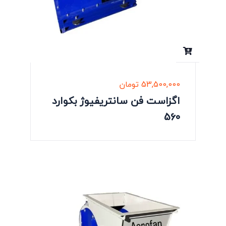
53,500,000
تومان
اگزاست فن سانتریفیوژ بکوارد
560