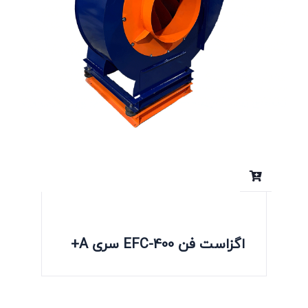
اگزاست فن EFC-400 سری A+