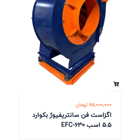
65,000,000
تومان
اگزاست فن سانتریفیوژ بکوارد
5.5 اسب EFC-630