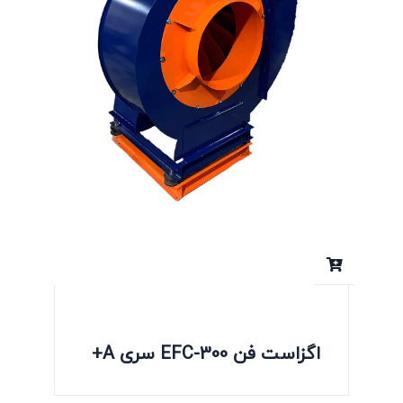
اگزاست فن EFC-300 سری A+