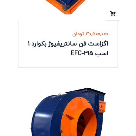
30,500,000
تومان
اگزاست فن سانتریفیوژ بکوارد 1
اسب EFC-315