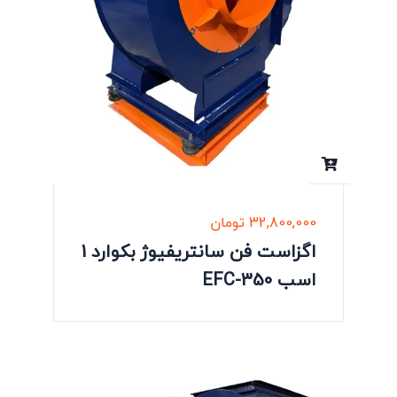
32,800,000
تومان
اگزاست فن سانتریفیوژ بکوارد 1
اسب EFC-350