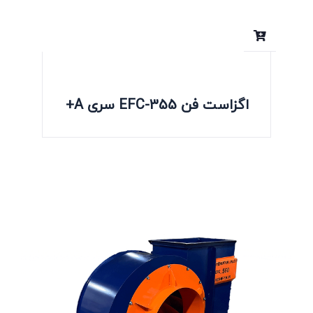
اگزاست فن EFC-355 سری A+