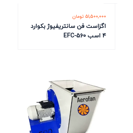
51,500,000
تومان
اگزاست فن سانتریفیوژ بکوارد
4 اسب EFC-560