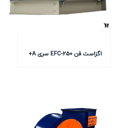
اگزاست فن EFC-250 سری A+