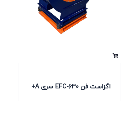
اگزاست فن EFC-630 سری A+