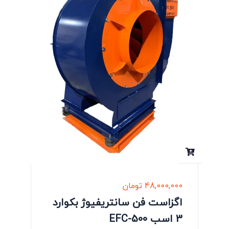
48,000,000
تومان
اگزاست فن سانتریفیوژ بکوارد
3 اسب EFC-500