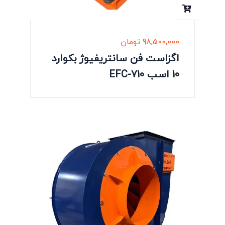
98,500,000
تومان
اگزاست فن سانتریفیوژ بکوارد
10 اسب EFC-710