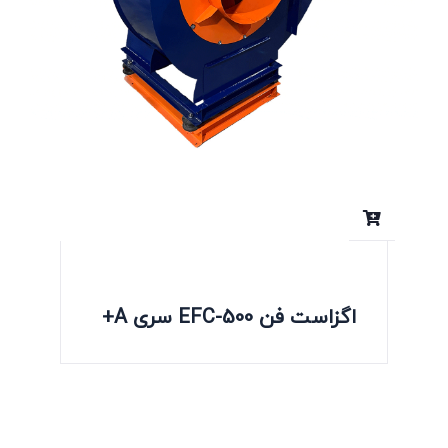
اگزاست فن EFC-500 سری A+