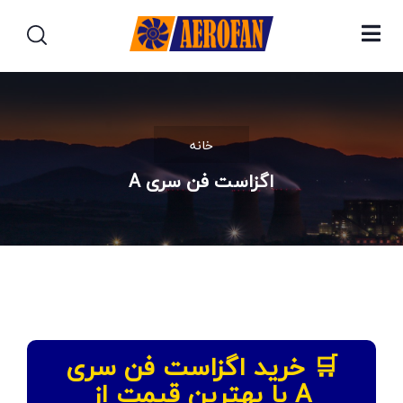
خانه
اگزاست فن سری A
🛒 خرید اگزاست فن سری
A با بهترین قیمت از