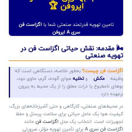
ایروفن 🏆
تامین تهویه قدرتمند صنعتی شما با
اگزاست فن
سری A ایروفن
🌬️ مقدمه: نقش حیاتی اگزاست فن در
تهویه صنعتی
اگزاست فن چیست؟
به‌طور خلاصه، دستگاهی است که
وظیفه
مکش
و
تخلیه
هوای آلوده، گرم، حاوی دود،
بوهای نامطبوع یا ذرات معلق را از یک محیط به بیرون
برعهده دارد.
در محیط‌های صنعتی، کارگاهی و حتی آشپزخانه‌های بزرگ،
کیفیت هوا یک عامل حیاتی برای سلامت پرسنل و حفظ
تجهیزات است. انتخاب یک مدل
اگزاست فن
مانند
اگزاست فن سری A
برای تأمین تهویه مؤثر، ضرورتی