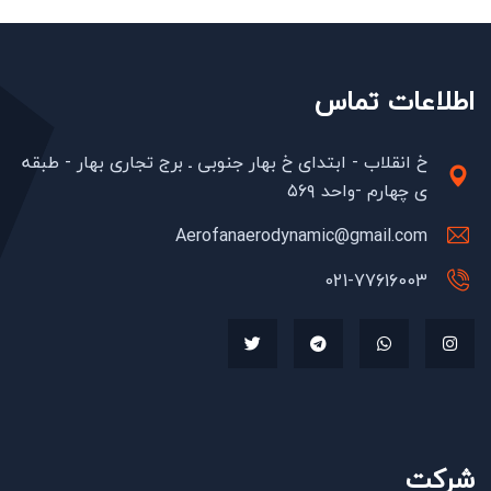
اطلاعات تماس
خ انقلاب - ابتدای خ بهار جنوبی ـ برج تجاری بهار - طبقه
ی چهارم -واحد ۵۶۹
Aerofanaerodynamic@gmail.com
021-77616003
شرکت