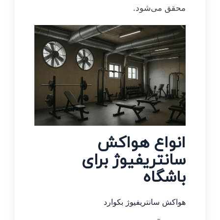
محقق می‌شود.
انواع هواکش
سانتریفیوژ برای
باشگاه
هواکش سانتریفیوژ بکوارد