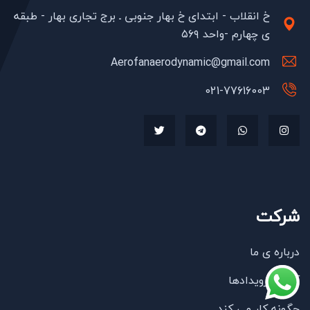
خ انقلاب - ابتدای خ بهار جنوبی ـ برج تجاری بهار - طبقه
ی چهارم -واحد ۵۶۹
Aerofanaerodynamic@gmail.com
021-77616003
شرکت
درباره ی ما
آخرین رویدادها
چگونه کار می کند