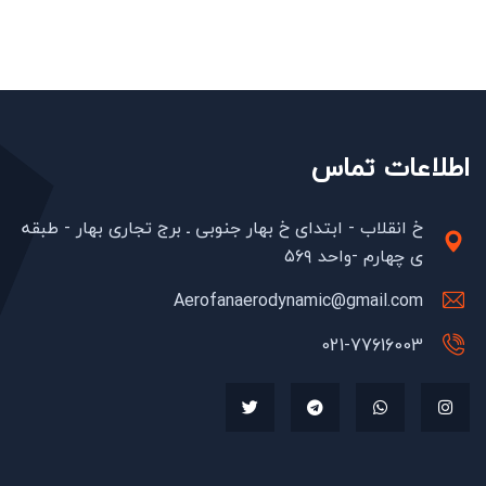
اطلاعات تماس
خ انقلاب - ابتدای خ بهار جنوبی ـ برج تجاری بهار - طبقه
ی چهارم -واحد ۵۶۹
Aerofanaerodynamic@gmail.com
021-77616003