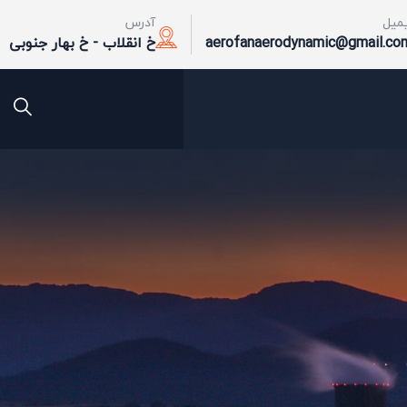
یمیل
آدرس
aerofanaerodynamic@gmail.co
خ انقلاب - خ بهار جنوبی