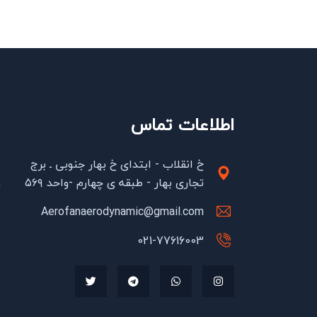
اطلاعات تماس
ش
د
خ انقلاب - ابتدای خ بهار جنوبی ـ برج
تجاری بهار - طبقه ی چهارم -واحد ۵۶۹
آ
Aerofanaerodynamic@gmail.com
چ
021-77616003
م
ت