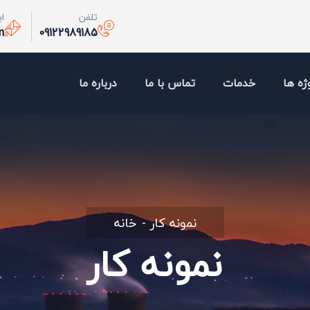
تلفن
ا
m
09122989185
ژه ها
خدمات
تماس با ما
درباره ما
نمونه کار
خانه
نمونه کار