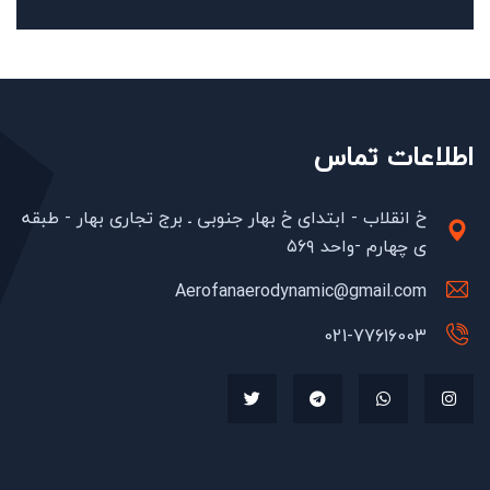
اطلاعات تماس
خ انقلاب - ابتدای خ بهار جنوبی ـ برج تجاری بهار - طبقه
ی چهارم -واحد ۵۶۹
Aerofanaerodynamic@gmail.com
021-77616003