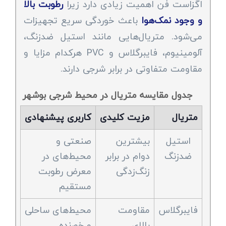
اگزاست فن اهمیت زیادی دارد زیرا
رطوبت بالا
و وجود نمک‌هوا
باعث خوردگی سریع تجهیزات
می‌شود. متریال‌هایی مانند استیل ضدزنگ،
آلومینیوم، فایبرگلاس و PVC هرکدام مزایا و
مقاومت متفاوتی در برابر شرجی دارند.
جدول مقایسه متریال در محیط شرجی بوشهر
متریال
مزیت کلیدی
کاربری پیشنهادی
استیل
بیشترین
صنعتی و
ضدزنگ
دوام در برابر
محیط‌های در
زنگ‌زدگی
معرض رطوبت
مستقیم
فایبرگلاس
مقاومت
محیط‌های ساحلی
بالای
و خورنده