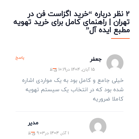
2 نظر درباره “خرید اگزاست فن در
تهران | راهنمای کامل برای خرید تهویه
مطبع ایده آل”
پاسخ
جعفر
15 آبان, 1404 در10:19 ق.ظ
خیلی جامع و کامل بود به یک مواردی اشاره
شده بود که در انتخاب یک سیستم تهویه
کاملا ضروریه
مدیر
1 آذر, 1404 در9:03 ق.ظ