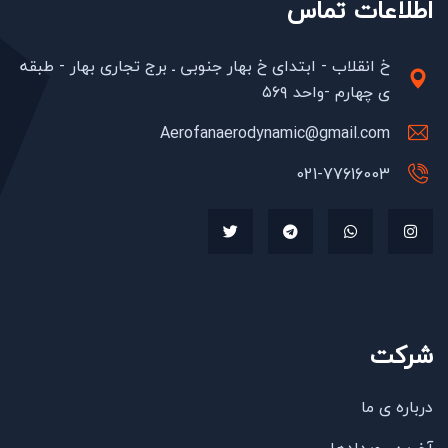
اطلاعات تماس
خ انقلاب - ابتدای خ بهار جنوبی ـ برج تجاری بهار - طبقه
ی چهارم -واحد ۵۶۹
Aerofanaerodynamic@gmail.com
021-77616003
شرکت
درباره ی ما