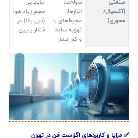
صنعتی
سوله‌ها،
جابجایی
(آکسیال/
انبارها،
حجم زیاد هوا
محوری)
محیط‌های با
(دبی بالا) در
تهویه ساده
فشار پایین
و کم فشار
✅ مزایا و کاربردهای اگزاست فن در تهران