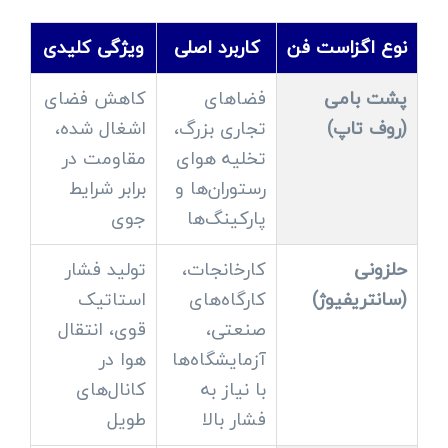
نوع اگزاست فن
کاربرد اصلی
ویژگی کلیدی
پشت بامی
فضاهای
کاهش فضای
(روف تاپ)
تجاری بزرگ،
اشغال شده،
تخلیه هوای
مقاومت در
رستوران‌ها و
برابر شرایط
پارکینگ‌ها
جوی
حلزونی
کارخانجات،
تولید فشار
(سانتریفیوژ)
کارگاه‌های
استاتیک
صنعتی،
قوی، انتقال
آزمایشگاه‌ها
هوا در
با نیاز به
کانال‌های
فشار بالا
طویل