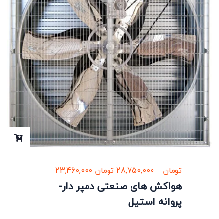
تومان
–
28,750,000
تومان
23,460,000
هواکش های صنعتی دمپر دار-
پروانه استیل