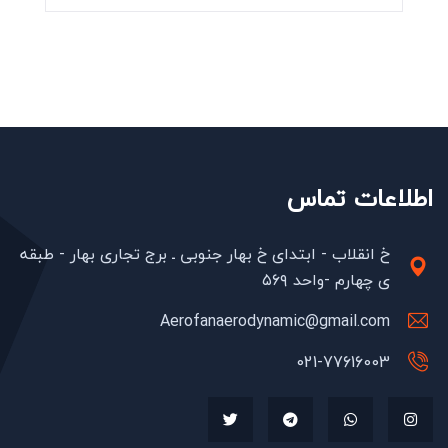
اطلاعات تماس
خ انقلاب - ابتدای خ بهار جنوبی ـ برج تجاری بهار - طبقه
ی چهارم -واحد ۵۶۹
Aerofanaerodynamic@gmail.com
021-77616003