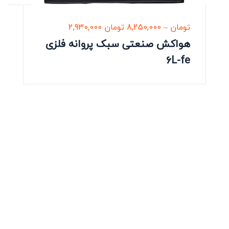
تومان
–
8,250,000
تومان
2,930,000
هواکش صنعتی سبک پروانه فلزی
6L-fe