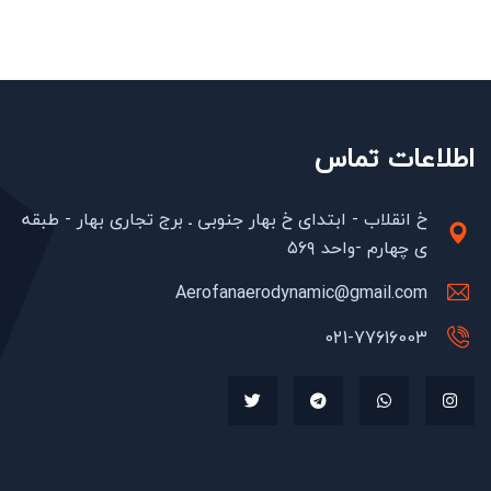
اطلاعات تماس
خ انقلاب - ابتدای خ بهار جنوبی ـ برج تجاری بهار - طبقه
ی چهارم -واحد ۵۶۹
Aerofanaerodynamic@gmail.com
021-77616003