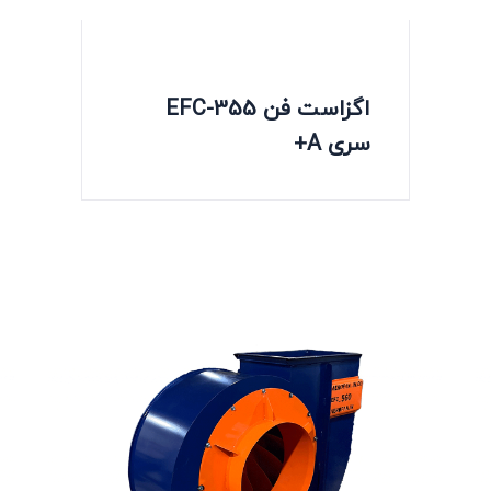
اگزاست فن EFC-355
سری A+