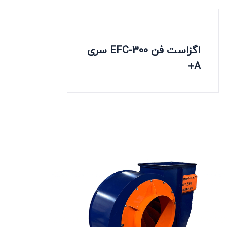
اگزاست فن EFC-300 سری
A+