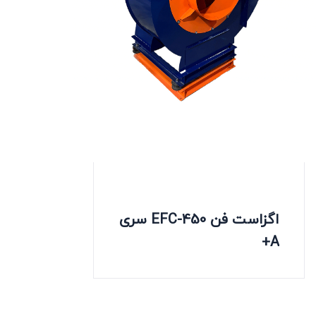
اگزاست فن EFC-450 سری
A+