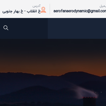
یمیل
آدرس
aerofanaerodynamic@gmail.co
خ انقلاب - خ بهار جنوبی