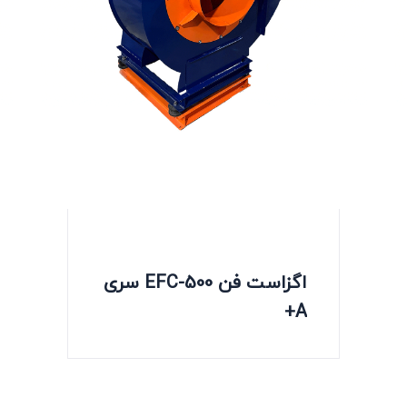
اگزاست فن EFC-500 سری
A+