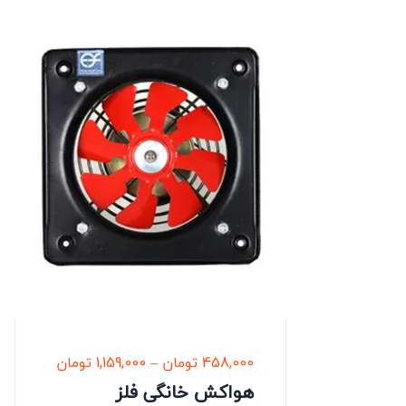
458,000
تومان
–
1,159,000
تومان
هواکش خانگی فلز