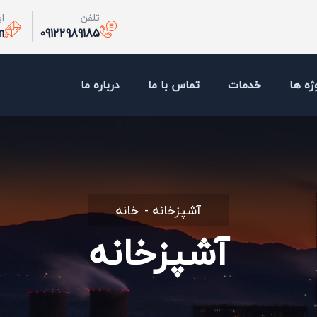
تلفن
ا
m
09122989185
ژه ها
خدمات
تماس با ما
درباره ما
آشپزخانه
خانه
آشپزخانه