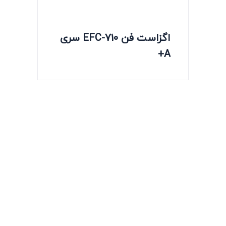
اگزاست فن EFC-710 سری
A+