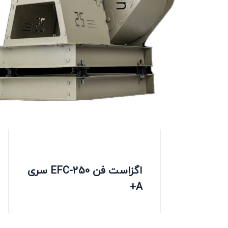
اگزاست فن EFC-250 سری
A+