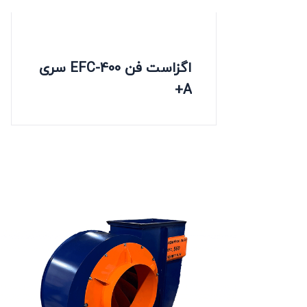
اگزاست فن EFC-400 سری
A+