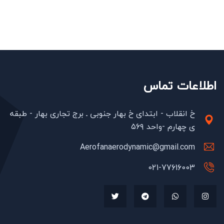
اطلاعات تماس
خ انقلاب - ابتدای خ بهار جنوبی ـ برج تجاری بهار - طبقه
ی چهارم -واحد ۵۶۹
Aerofanaerodynamic@gmail.com
021-77616003