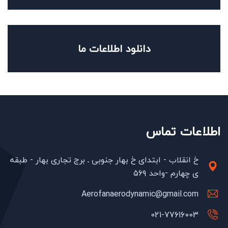
دانلود اطلاعات ما
اطلاعات تماس
خ انقلاب - ابتدای خ بهار جنوبی ـ برج تجاری بهار - طبقه
ی چهارم -واحد ۵۶۹
Aerofanaerodynamic@gmail.com
021-77616003