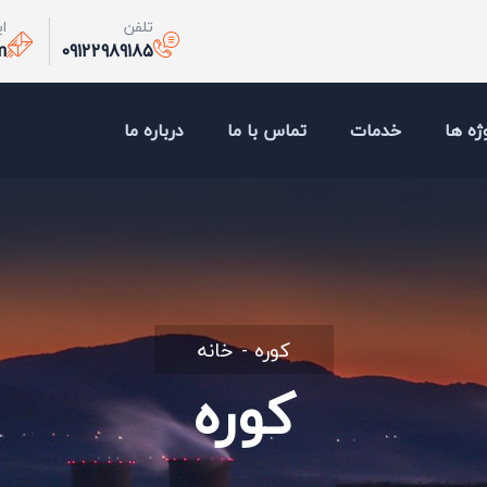
تلفن
ا
m
09122989185
ژه ها
خدمات
تماس با ما
درباره ما
کوره
خانه
کوره