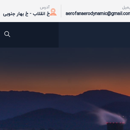
یمیل
آدرس
aerofanaerodynamic@gmail.co
خ انقلاب - خ بهار جنوبی