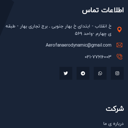
اطلاعات تماس
خ انقلاب - ابتدای خ بهار جنوبی ـ برج تجاری بهار - طبقه
ی چهارم -واحد ۵۶۹
Aerofanaerodynamic@gmail.com
021-77616003
شرکت
درباره ی ما