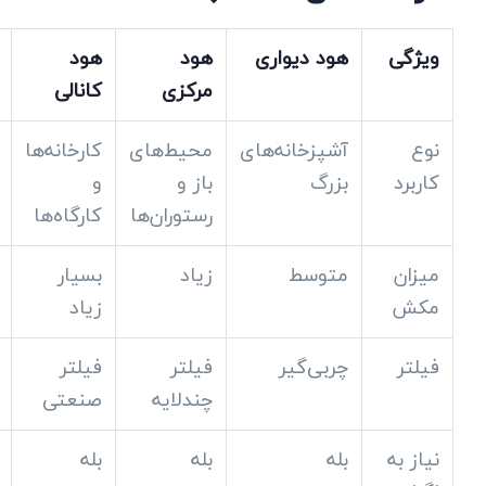
ویژگی
هود دیواری
هود
هود
مرکزی
کانالی
نوع
آشپزخانه‌های
محیط‌های
کارخانه‌ها
کاربرد
بزرگ
باز و
و
رستوران‌ها
کارگاه‌ها
میزان
متوسط
زیاد
بسیار
مکش
زیاد
فیلتر
چربی‌گیر
فیلتر
فیلتر
چندلایه
صنعتی
نیاز به
بله
بله
بله