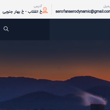
یمیل
آدرس
aerofanaerodynamic@gmail.co
خ انقلاب - خ بهار جنوبی