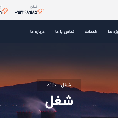
تلفن
ا
m
09122989185
ژه ها
خدمات
تماس با ما
درباره ما
شغل
خانه
شغل