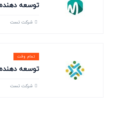
توسعه دهنده HP
شرکت تست
تمام وقت
توسعه دهنده ront-End
شرکت تست