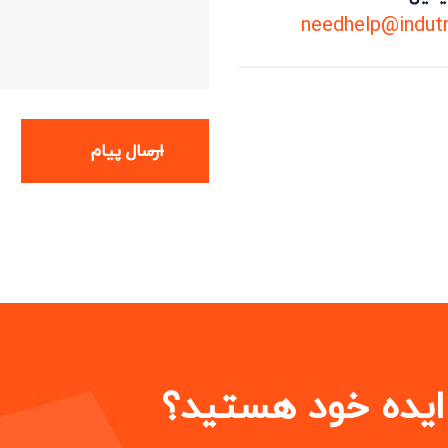
needhelp@indut
 ایده خود هستید؟