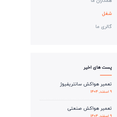
همکاران ما
شغل
گالری ما
پست های اخیر
تعمیر هواکش سانتریفیوژ
9 اسفند, 1404
تعمیر هواکش صنعتی
9 اسفند, 1404