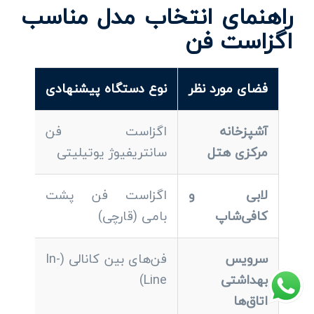
راهنمای انتخاب مدل مناسب
اگزاست فن
فضای مورد نظر
نوع دستگاه پیشنهادی
ظرفیت
آشپزخانه
اگزاست فن
۲۵ – ۴۰ بار در ساعت
مرکزی هتل
سانتریفیوژ یوتیلیتی
لابی و
اگزاست فن پشت
۶ – ۱۰ بار در ساعت
کافی‌شاپ
بامی (قارچی)
سرویس
فن‌های بین کانالی (In-
۸ – ۱۲ بار در ساعت
بهداشتی
Line)
اتاق‌ها