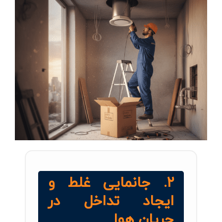
۲. جانمایی غلط و
ایجاد تداخل در
جریان هوا