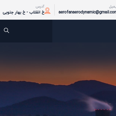
یمیل
آدرس
aerofanaerodynamic@gmail.co
خ انقلاب - خ بهار جنوبی