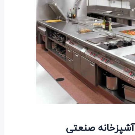
شپزخانه صنعتی