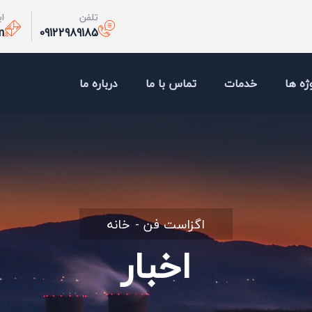
تلفن
ا
m
09122989185
ژه ها
خدمات
تماس با ما
درباره ما
اگزاست فن
خانه
اخبار