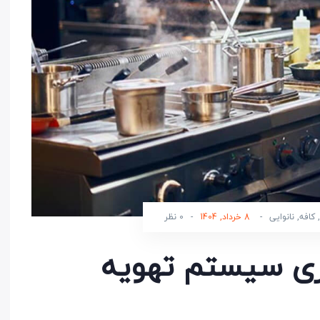
,
کافه
,
نانوایی
-
8 خرداد, 1404
-
0 نظر
ازی سیستم تهویه