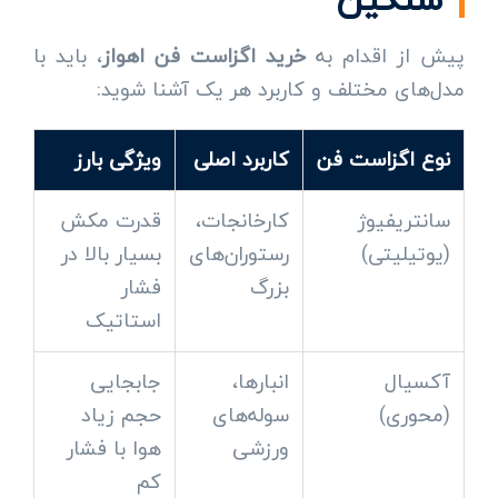
پیش از اقدام به
خرید اگزاست فن اهواز
، باید با
مدل‌های مختلف و کاربرد هر یک آشنا شوید:
نوع اگزاست فن
کاربرد اصلی
ویژگی بارز
سانتریفیوژ
کارخانجات،
قدرت مکش
(یوتیلیتی)
رستوران‌های
بسیار بالا در
بزرگ
فشار
استاتیک
آکسیال
انبارها،
جابجایی
(محوری)
سوله‌های
حجم زیاد
ورزشی
هوا با فشار
کم