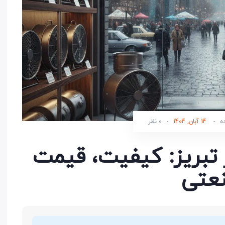
ه
-
14 آبان, 1404
-
0 نظر
تبریز: کیفیت، قیمت
نعتی