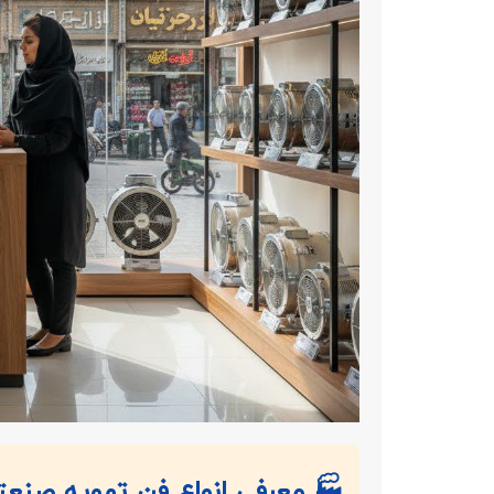
🏭 معرفی انواع فن تهویه صنعتی 