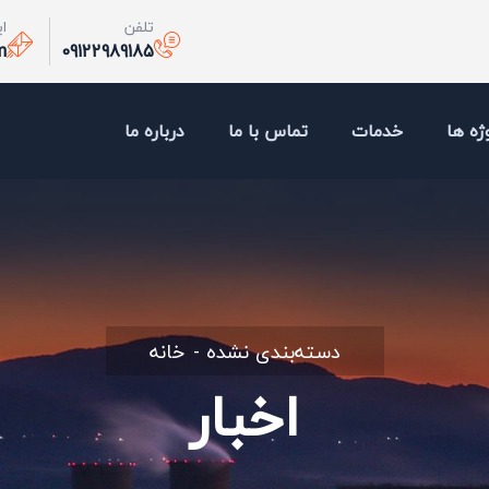
تلفن
ا
m
09122989185
ژه ها
خدمات
تماس با ما
درباره ما
دسته‌بندی نشده
خانه
اخبار