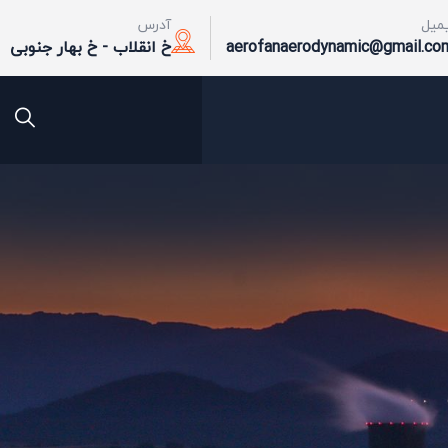
یمیل
آدرس
aerofanaerodynamic@gmail.co
خ انقلاب - خ بهار جنوبی