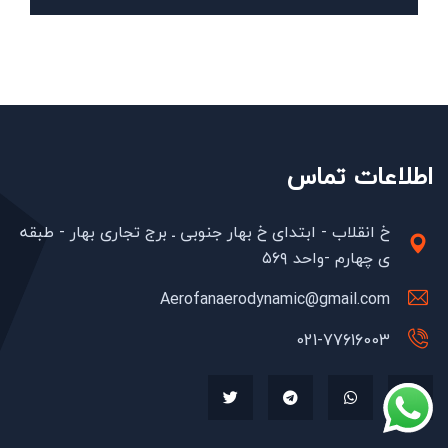
اطلاعات تماس
خ انقلاب - ابتدای خ بهار جنوبی ـ برج تجاری بهار - طبقه
ی چهارم -واحد ۵۶۹
Aerofanaerodynamic@gmail.com
021-77616003