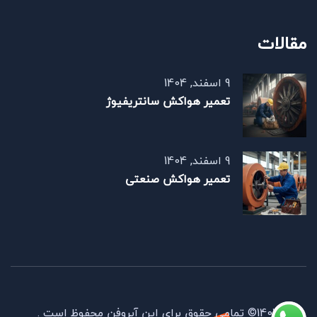
مقالات
9 اسفند, 1404
تعمیر هواکش سانتریفیوژ
9 اسفند, 1404
تعمیر هواکش صنعتی
1403© تمامی حقوق برای این آیروفن محفوظ است .