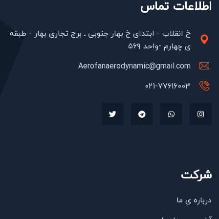
اطلاعات تماس
خ انقلاب - ابتدای خ بهار جنوبی ـ برج تجاری بهار - طبقه
ی چهارم -واحد ۵۶۹
Aerofanaerodynamic@gmail.com
021-77616003
شرکت
درباره ی ما