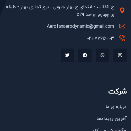
خ انقلاب - ابتدای خ بهار جنوبی ـ برج تجاری بهار - طبقه
ی چهارم -واحد ۵۶۹
Aerofanaerodynamic@gmail.com
021-77616003
شرکت
درباره ی ما
آخرین رویدادها
چگونه کار می کند