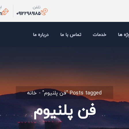
تلفن
ا
m
09122989185
ژه ها
خدمات
تماس با ما
درباره ما
Posts tagged "فن پلنیوم"
خانه
فن پلنیوم