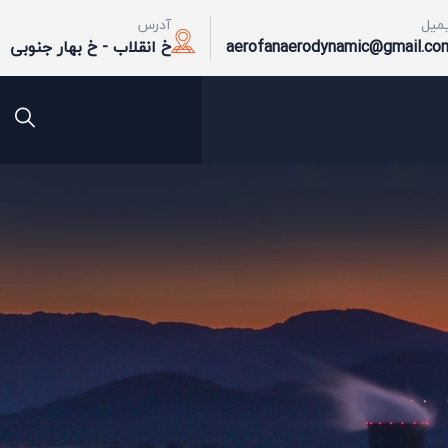
یمیل
آدرس
aerofanaerodynamic@gmail.co
خ انقلاب - خ بهار جنوبی