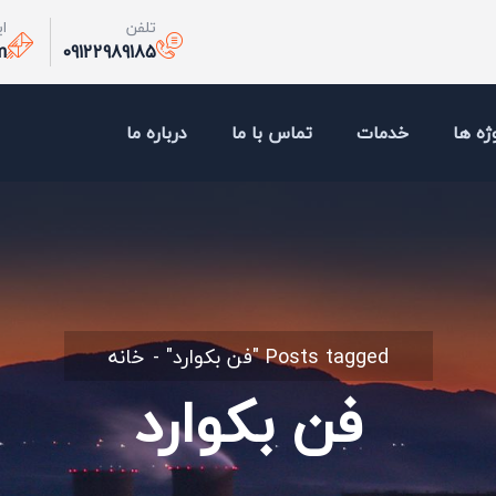
تلفن
ا
m
09122989185
ژه ها
خدمات
تماس با ما
درباره ما
Posts tagged "فن بکوارد"
خانه
فن بکوارد