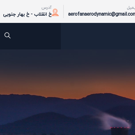
یمیل
آدرس
aerofanaerodynamic@gmail.co
خ انقلاب - خ بهار جنوبی