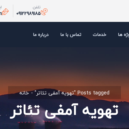
تلفن
ا
m
09122989185
ژه ها
خدمات
تماس با ما
درباره ما
Posts tagged "تهویه آمفی تئاتر"
خانه
تهویه آمفی تئاتر