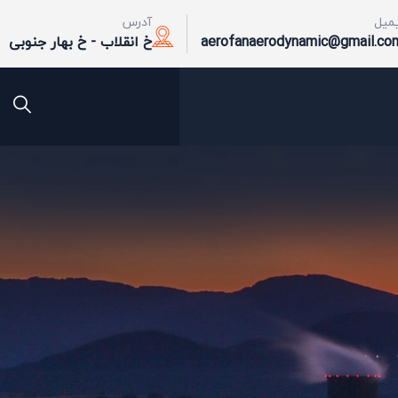
یمیل
آدرس
aerofanaerodynamic@gmail.co
خ انقلاب - خ بهار جنوبی