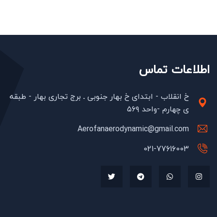
اطلاعات تماس
خ انقلاب - ابتدای خ بهار جنوبی ـ برج تجاری بهار - طبقه
ی چهارم -واحد ۵۶۹
Aerofanaerodynamic@gmail.com
021-77616003