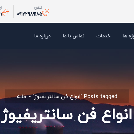
تلفن
ا
m
09122989185
ژه ها
خدمات
تماس با ما
درباره ما
Posts tagged "انواع فن سانتریفیوژ"
خانه
انواع فن سانتریفیوژ