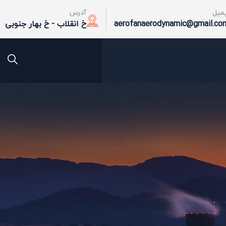
یمیل
آدرس
aerofanaerodynamic@gmail.co
خ انقلاب - خ بهار جنوبی