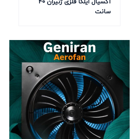
آکسیال ایلکا فلزی ژنیران 40
سانت