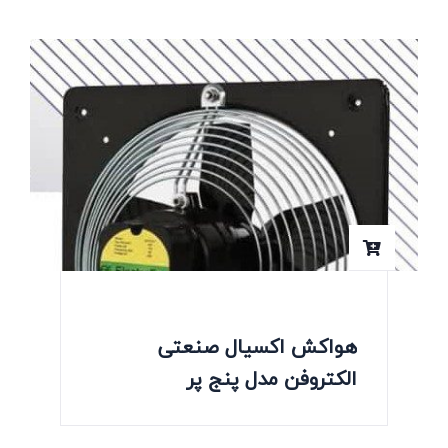
هواکش اکسیال صنعتی
الکتروفن مدل پنج پر