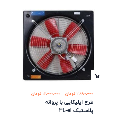
2,980,000
تومان
–
14,000,000
تومان
طرح ایلیکایی با پروانه
پلاستیک 3L-eI