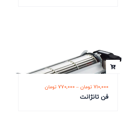
710,000
تومان
–
770,000
تومان
فن تانژانت