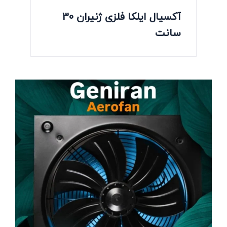
آکسیال ایلکا فلزی ژنیران 30
سانت