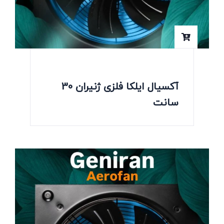
آکسیال ایلکا فلزی ژنیران 30
سانت