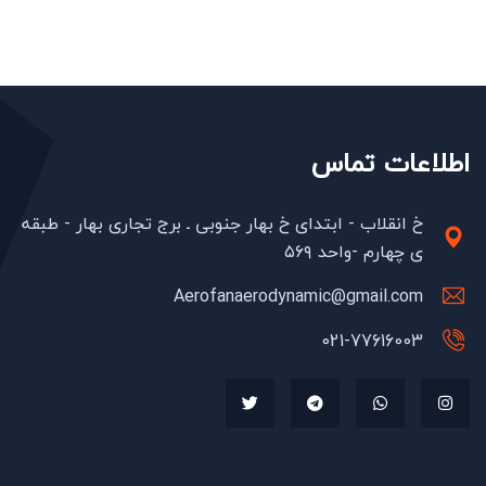
اطلاعات تماس
خ انقلاب - ابتدای خ بهار جنوبی ـ برج تجاری بهار - طبقه
ی چهارم -واحد ۵۶۹
Aerofanaerodynamic@gmail.com
021-77616003