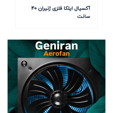
آکسیال ایلکا فلزی ژنیران 40
سانت