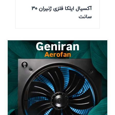
آکسیال ایلکا فلزی ژنیران 30
سانت