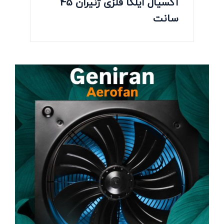
آکسیال ایلکا فلزی ژنیران 45
سانت