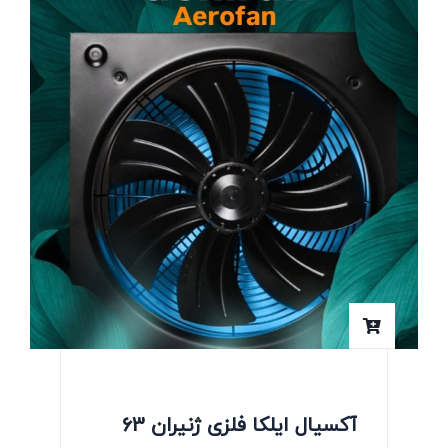
آکسیال ایلکا فلزی ژنیران 63