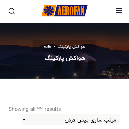
هواکش پارکینگ
خانه
هواکش پارکینگ
Showing all 22 results