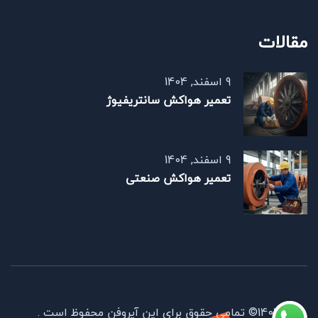
مقالات
9 اسفند, 1404
تعمیر هواکش سانتریفیوژ
9 اسفند, 1404
تعمیر هواکش صنعتی
1403© تمامی حقوق برای این آیروفن محفوظ است .