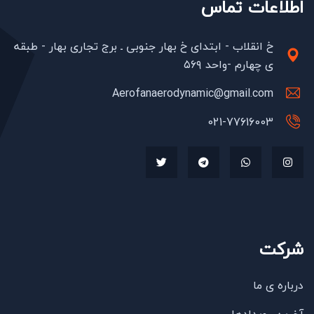
اطلاعات تماس
خ انقلاب - ابتدای خ بهار جنوبی ـ برج تجاری بهار - طبقه
ی چهارم -واحد ۵۶۹
Aerofanaerodynamic@gmail.com
021-77616003
شرکت
درباره ی ما