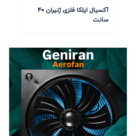
آکسیال ایلکا فلزی ژنیران 40
سانت