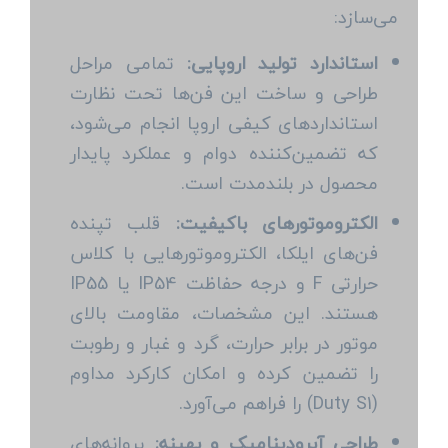
می‌سازد:
استاندارد تولید اروپایی:
تمامی مراحل
طراحی و ساخت این فن‌ها تحت نظارت
استانداردهای کیفی اروپا انجام می‌شود،
که تضمین‌کننده دوام و عملکرد پایدار
محصول در بلندمدت است.
الکتروموتورهای باکیفیت:
قلب تپنده
فن‌های ایلکا، الکتروموتورهایی با کلاس
حرارتی F و درجه حفاظت IP54 یا IP55
هستند. این مشخصات، مقاومت بالای
موتور در برابر حرارت، گرد و غبار و رطوبت
را تضمین کرده و امکان کارکرد مداوم
(Duty S1) را فراهم می‌آورد.
طراحی آیرودینامیک و بهینه:
پروانه‌های