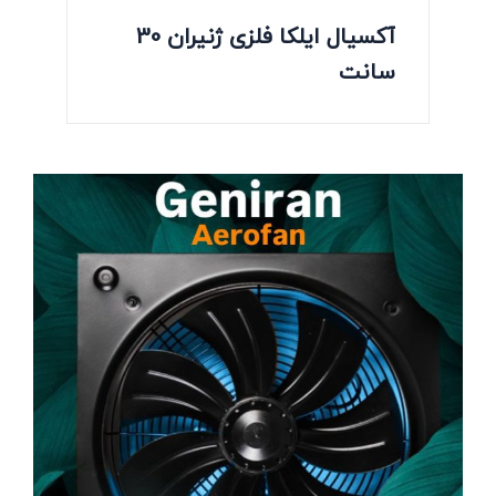
آکسیال ایلکا فلزی ژنیران 30
سانت