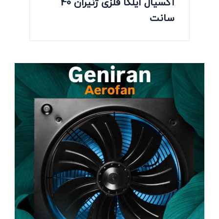
آکسیال ایلکا فلزی ژنیران 40
سانت