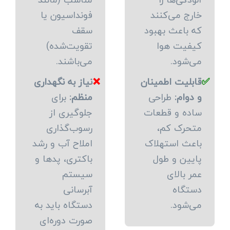
خارج می‌کنند
فونداسیون یا
که باعث بهبود
سقف
کیفیت هوا
تقویت‌شده)
می‌شود.
می‌باشند.
✅
قابلیت اطمینان
❌
نیاز به نگهداری
و دوام:
طراحی
منظم:
برای
ساده و قطعات
جلوگیری از
متحرک کم،
رسوب‌گذاری
باعث استهلاک
املاح آب و رشد
پایین و طول
باکتری، پدها و
عمر بالای
سیستم
دستگاه
آبرسانی
می‌شود.
دستگاه باید به
صورت دوره‌ای