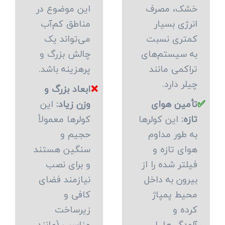
خشک، مصرف
این موضوع در
انرژی بسیار
مناطق کم‌آب
کمتری نسبت
می‌تواند یک
به سیستم‌های
چالش بزرگ و
تراکمی مانند
پرهزینه باشد.
چیلر دارد.
❌
ابعاد بزرگ و
✅
تأمین هوای
وزن زیاد:
این
تازه:
این کولرها
کولرها معمولاً
به طور مداوم
حجیم و
هوای تازه و
سنگین هستند
فیلتر شده را از
و برای نصب
بیرون به داخل
نیازمند فضای
محیط پمپاژ
کافی و
کرده و
زیرساخت
آلودگی‌ها را
مناسب (مانند