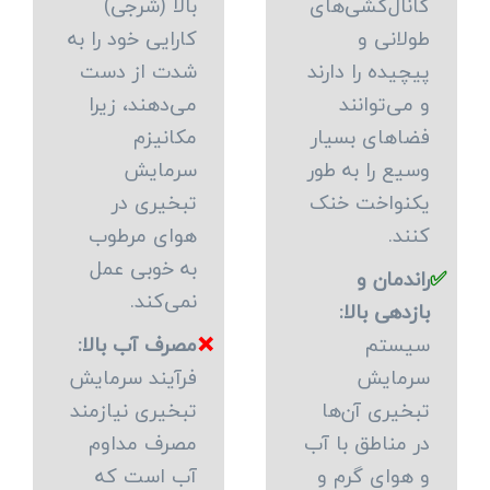
کانال‌کشی‌های
بالا (شرجی)
طولانی و
کارایی خود را به
پیچیده را دارند
شدت از دست
و می‌توانند
می‌دهند، زیرا
فضاهای بسیار
مکانیزم
وسیع را به طور
سرمایش
یکنواخت خنک
تبخیری در
کنند.
هوای مرطوب
به خوبی عمل
✅
راندمان و
نمی‌کند.
بازدهی بالا:
سیستم
❌
مصرف آب بالا:
سرمایش
فرآیند سرمایش
تبخیری آن‌ها
تبخیری نیازمند
در مناطق با آب
مصرف مداوم
و هوای گرم و
آب است که