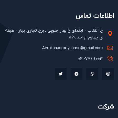
اطلاعات تماس
خ انقلاب - ابتدای خ بهار جنوبی ـ برج تجاری بهار - طبقه
ی چهارم -واحد ۵۶۹
Aerofanaerodynamic@gmail.com
021-77616003
شرکت