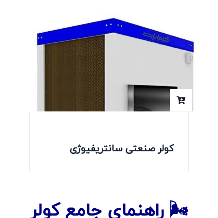
کولر صنعتی سانتریفیوژی
🌬️ راهنمای جامع کولر