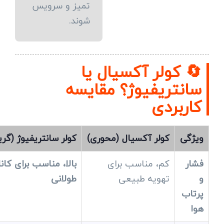
تمیز و سرویس
شوند.
🔄 کولر آکسیال یا
سانتریفیوژ؟ مقایسه
کاربردی
ویژگی
کولر آکسیال (محوری)
کولر سانتریفیوژ (گریز
فشار
کم، مناسب برای
بالا، مناسب برای کان
و
تهویه طبیعی
طولانی
پرتاب
هوا