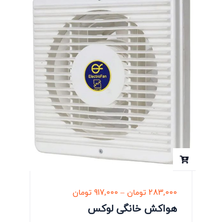
283,000
تومان
–
917,000
تومان
هواکش خانگی لوکس