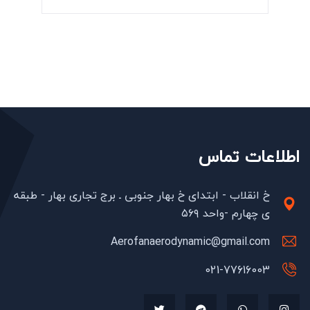
اطلاعات تماس
خ انقلاب - ابتدای خ بهار جنوبی ـ برج تجاری بهار - طبقه
ی چهارم -واحد ۵۶۹
Aerofanaerodynamic@gmail.com
021-77616003