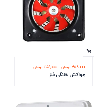
458,000
تومان
–
1,159,000
تومان
هواکش خانگی فلز