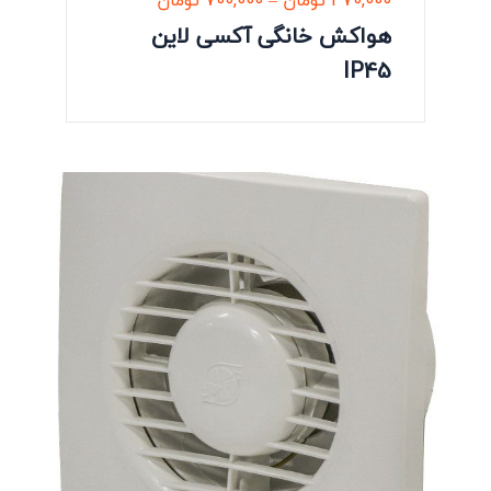
470,000
تومان
–
700,000
تومان
هواکش خانگی آکسی لاین
IP45