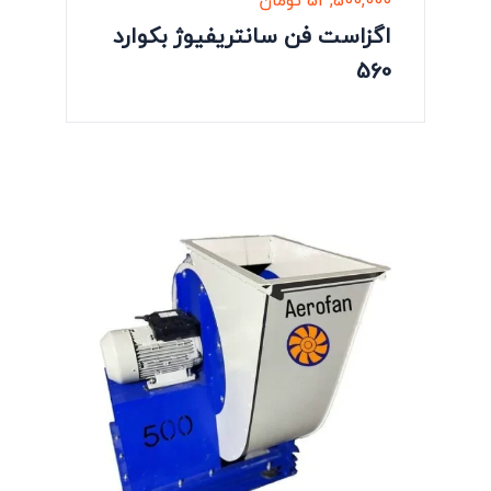
53,500,000
تومان
اگزاست فن سانتریفیوژ بکوارد
560