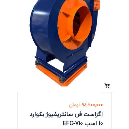
98,500,000
تومان
اگزاست فن سانتریفیوژ بکوارد
10 اسب EFC-710