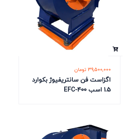
39,500,000
تومان
اگزاست فن سانتریفیوژ بکوارد
1.5 اسب EFC-400