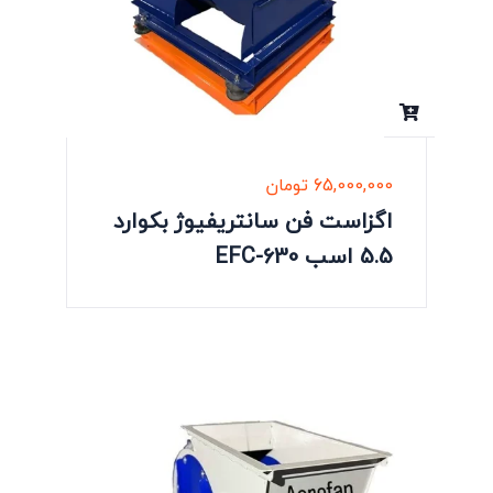
65,000,000
تومان
اگزاست فن سانتریفیوژ بکوارد
5.5 اسب EFC-630