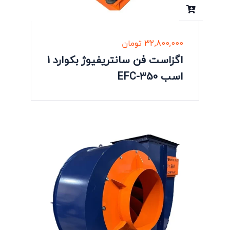
32,800,000
تومان
اگزاست فن سانتریفیوژ بکوارد 1
اسب EFC-350