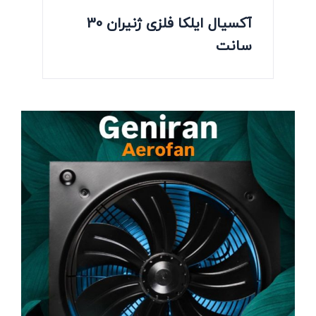
آکسیال ایلکا فلزی ژنیران 30
سانت