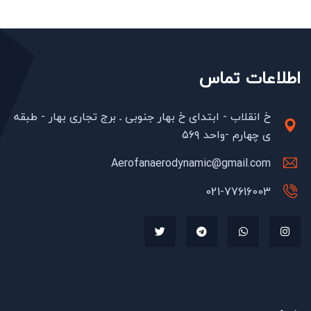
اطلاعات تماس
خ انقلاب - ابتدای خ بهار جنوبی ـ برج تجاری بهار - طبقه
ی چهارم -واحد ۵۶۹
Aerofanaerodynamic@gmail.com
021-77616003