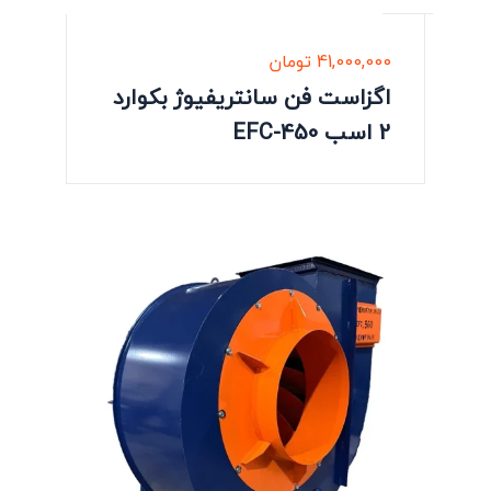
41,000,000
تومان
اگزاست فن سانتریفیوژ بکوارد
2 اسب EFC-450