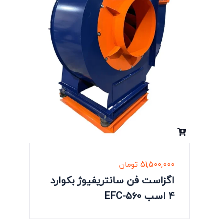
51,500,000
تومان
اگزاست فن سانتریفیوژ بکوارد
4 اسب EFC-560