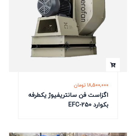
18,500,000
تومان
اگزاست فن سانتریفیوژ یکطرفه
بکوارد EFC-250