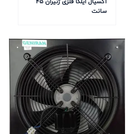
آکسیال ایلکا فلزی ژنیران 45
سانت