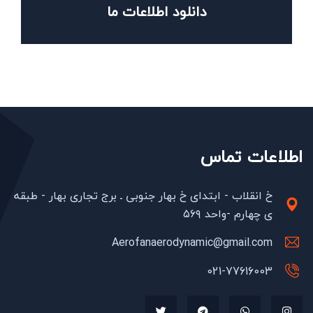
دانلود اطلاعات ما
اطلاعات تماس
خ انقلاب - ابتدای خ بهار جنوبی ـ برج تجاری بهار - طبقه
ی چهارم -واحد ۵۶۹
Aerofanaerodynamic@gmail.com
021-77616003