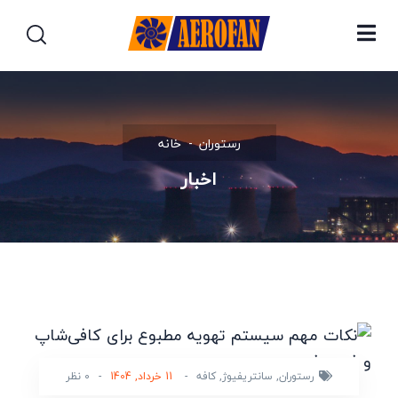
رستوران
خانه
اخبار
رستوران
,
سانتریفیوژ
,
کافه
-
11 خرداد, 1404
-
0 نظر