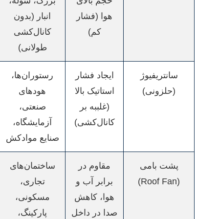
حجم بالای
بزرگ، سوله،
هوا (فشار
انبار (بدون
کم)
کانال‌کشی
طولانی)
سانتریفیوژ
ایجاد فشار
رستوران‌ها،
(حلزونی)
استاتیک بالا
هودهای
(غلببه بر
صنعتی،
کانال‌کشی)
آزمایشگاه،
صنایع موادکش
پشت بامی
مقاوم در
ساختمان‌های
(Roof Fan)
برابر آب و
تجاری،
هوا، کاهش
مسکونی،
صدا در داخل
پارکینگ،