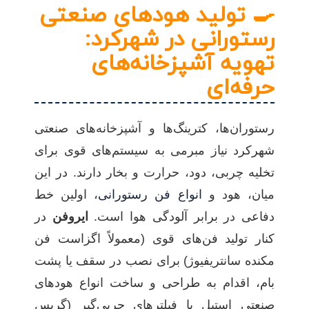
🍳 تولید هودهای صنعتی
رستورانی در شهرکرد:
تهویه آشپزخانه‌های
حرفه‌ای
رستوران‌ها، کترینگ‌ها و آشپزخانه‌های صنعتی
شهرکرد نیاز مبرمی به سیستم‌های قوی برای
تخلیه چربی، دود، حرارت و بخار دارند. در این
میان، هود و
انواع فن رستورانی
، اولین خط
دفاعی در برابر آلودگی هوا است.
ایروفن
در
کنار تولید فن‌های قوی (معمولاً اگزاست فن
مکنده سانتریفیوژ) برای نصب در سقف یا پشت
بام، اقدام به طراحی و ساخت انواع هودهای
صنعتی استیل با فیلترهای چربی‌گیر (گِریس